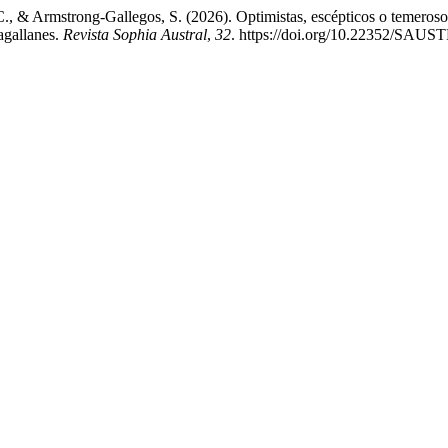
, & Armstrong-Gallegos, S. (2026). Optimistas, escépticos o temerosos: P
agallanes.
Revista Sophia Austral
,
32
. https://doi.org/10.22352/SA