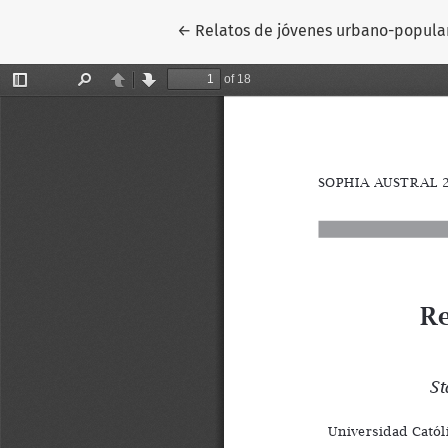
Volver a los detalles del artículo
←
Relatos de jóvenes urbano-popular 