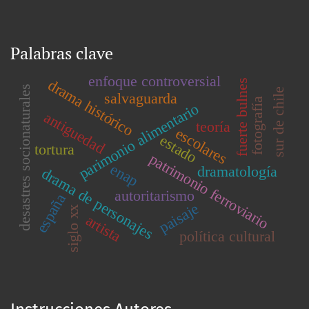
Palabras clave
enfoque controversial
drama histórico
fuerte bulnes
desastres socionaturales
sur de chile
salvaguarda
fotografía
parimonio alimentario
antiguedad
teoría
escolares
estado
tortura
patrimonio ferroviario
enap
dramatología
drama de personajes
autoritarismo
españa
paisaje
siglo xx
artista
política cultural