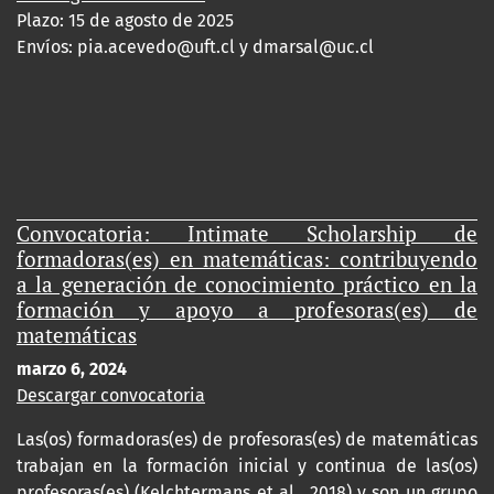
Plazo: 15 de agosto de 2025
Envíos:
pia.acevedo@uft.cl y dmarsal@uc.cl
Convocatoria: Intimate Scholarship de
formadoras(es) en matemáticas: contribuyendo
a la generación de conocimiento práctico en la
formación y apoyo a profesoras(es) de
matemáticas
marzo 6, 2024
Descargar convocatoria
Las(os) formadoras(es) de profesoras(es) de matemáticas
trabajan en la formación inicial y continua de las(os)
profesoras(es) (Kelchtermans et al., 2018) y son un grupo