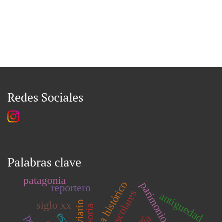
Redes Sociales
Palabras clave
patagonia
drama histórico
reportero
escolares
antiguedad
siglo xx
teoría