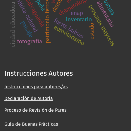
parimonio alimentario
patrimonio ferroviario
españa
dramatología
política cultural
salvaguarda
tortura
ciudad educadora
personas mayores
enap
inventario
fuerte bulnes
paisaje
estado
autoritarismo
fotografía
Instrucciones Autores
Instrucciones para autores/as
Declaración de Autoría
Proceso de Revisión de Pares
Guía de Buenas Prácticas