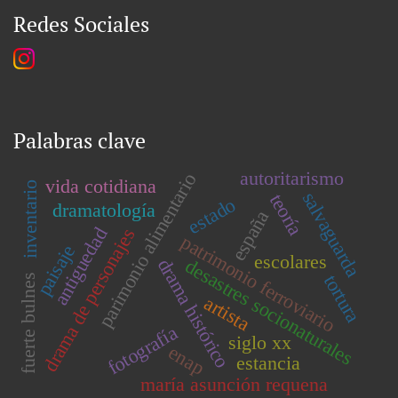
Redes Sociales
Palabras clave
autoritarismo
parimonio alimentario
vida cotidiana
inventario
salvaguarda
teoría
estado
dramatología
españa
antiguedad
drama de personajes
patrimonio ferroviario
paisaje
escolares
drama histórico
desastres socionaturales
tortura
fuerte bulnes
artista
fotografía
siglo xx
enap
estancia
maría asunción requena