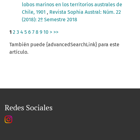
lobos marinos en los territorios australes de
Chile, 1901
,
Revista Sophia Austral: Núm. 22
(2018): 2º Semestre 2018
1
2
3
4
5
6
7
8
9
10
>
>>
También puede {advancedSearchLink} para este
artículo.
Redes Sociales