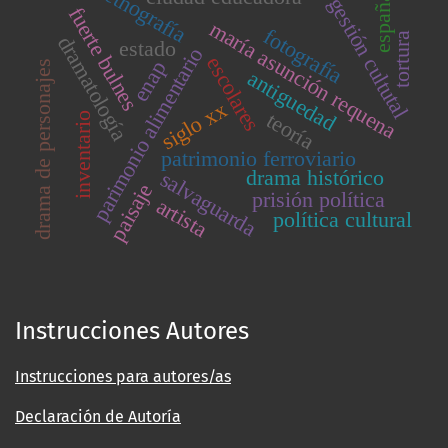
etnografía
españa
gestión cultutal
fuerte bulnes
maría asunción requena
fotografía
tortura
dramatología
estado
parimonio alimentario
escolares
enap
drama de personajes
antiguedad
siglo xx
teoría
inventario
patrimonio ferroviario
drama histórico
salvaguarda
paisaje
prisión política
artista
política cultural
Instrucciones Autores
Instrucciones para autores/as
Declaración de Autoría