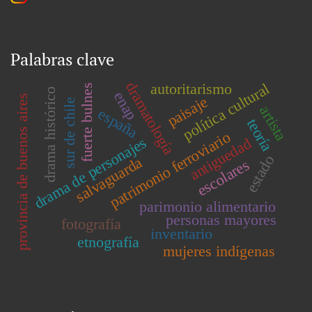
Palabras clave
dramatología
política cultural
autoritarismo
fuerte bulnes
drama histórico
enap
provincia de buenos aires
paisaje
sur de chile
artista
españa
teoría
patrimonio ferroviario
drama de personajes
antiguedad
estado
salvaguarda
escolares
parimonio alimentario
personas mayores
fotografía
inventario
etnografía
mujeres indígenas