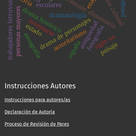
gestión cultutal
patagonia
trabajadores ferroviarios
parimonio alimentario
teoría
enap
escolares
personas mayores
drama histórico
dramatología
drama de personajes
inventario
antiguedad
estado
fotografía
autoritarismo
etnografía
siglo xx
españa
paisaje
Instrucciones Autores
Instrucciones para autores/as
Declaración de Autoría
Proceso de Revisión de Pares