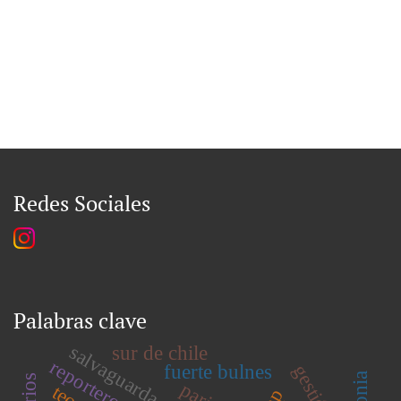
Redes Sociales
Palabras clave
salvaguarda
sur de chile
reportero
fuerte bulnes