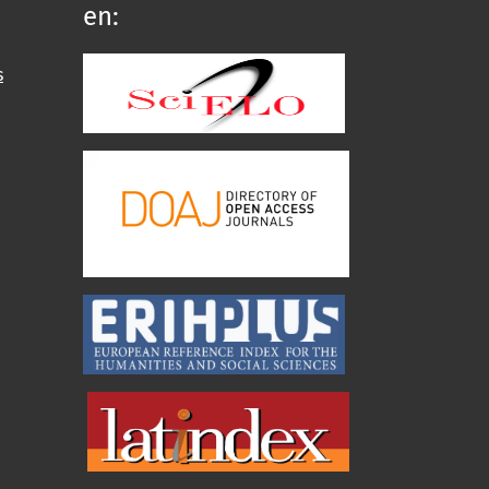
en:
s