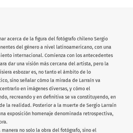
ar acerca de la figura del fotógrafo chileno Sergio
onentes del género a nivel latinoamericano, con una
miento internacional. Comienza con los antecedentes
ara dar una visión más cercana del artista, pero la
siera esbozar es, no tanto el ámbito de lo
tico, sino señalar cómo la mirada de Larraín va
entrarlo en imágenes diversas, y cómo el
ndo, recreando y en definitiva se va constituyendo, en
de la realidad. Posterior a la muerte de Sergio Larraín
e una exposición homenaje denominada retrospectiva,
bra.
 manera no solo la obra del fotógrafo, sino el