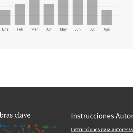
bras clave
Instrucciones Auto
drama histórico
siglo xx
españa
Instrucciones para autores/a