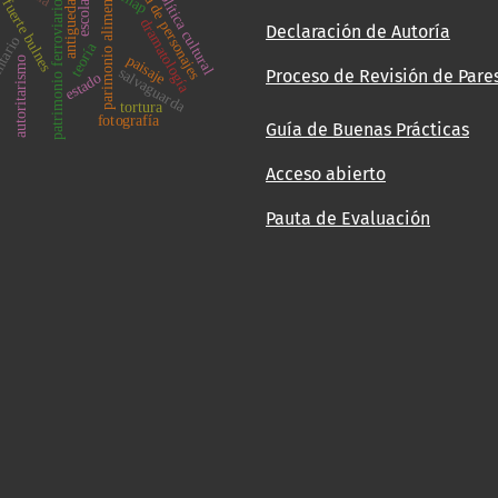
drama de personajes
parimonio alimentario
escolares
política cultural
enap
antiguedad
fuerte bulnes
patrimonio ferroviario
dramatología
Declaración de Autoría
ntario
teoría
paisaje
autoritarismo
salvaguarda
Proceso de Revisión de Pare
estado
tortura
fotografía
Guía de Buenas Prácticas
Acceso abierto
Pauta de Evaluación