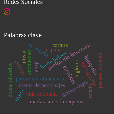
Redes Sociales
Palabras clave
patrimonio ferroviario
inventario
tortura
españa
fuerte bulnes
antiguedad
artista
pasado reciente
fotografía
paisaje
siglo xx
salvaguarda
enap
drama histórico
escolares
parimonio alimentario
dramatología
drama de personajes
estado
teoría
vida cotidiana
maría asunción requena