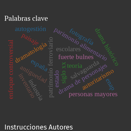
Palabras clave
autogestión
parimonio alimentario
drama histórico
fotografía
paisaje
patrimonio ferroviario
enfoque controversial
dramatología
escolares
fuerte bulnes
españa
salvaguarda
drama de personajes
siglo xx
teoría
antiguedad
autoritarismo
estado
inventario
enap
industria
personas mayores
Instrucciones Autores