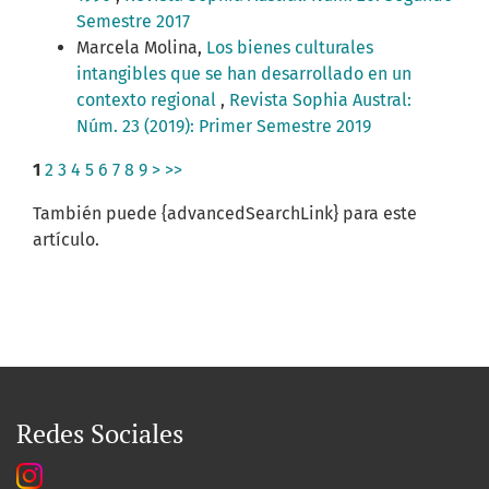
Semestre 2017
Marcela Molina,
Los bienes culturales
intangibles que se han desarrollado en un
contexto regional
,
Revista Sophia Austral:
Núm. 23 (2019): Primer Semestre 2019
1
2
3
4
5
6
7
8
9
>
>>
También puede {advancedSearchLink} para este
artículo.
Redes Sociales