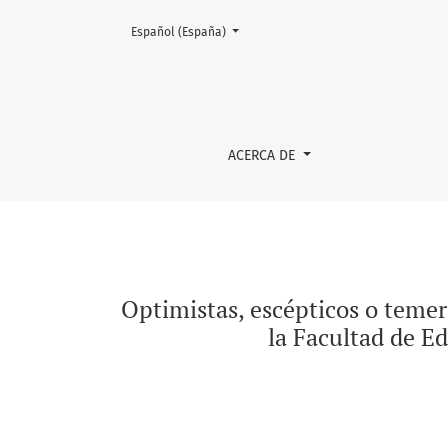
Cambiar el idioma. El actual es:
Español (España)
Optimistas, escépticos o temerosos: Perfiles 
ACERCA DE
Optimistas, escépticos o temeros
la Facultad de E