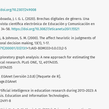
/doi.org/10.2307/249008
Taboada, J. I. G. L. (2020). Brechas digitales de género. Una
evista científica electrónica de Educación y Comunicación en
, 34-58.
https://doi.org/10.30827/eticanet.v20i1.15521
 P., & Johnson, S. M. (2000). The affect heuristic in judgments of
ral decision making, 13(1), 1-17.
771(200001/03)13:1
<1::AID-BDM333>3.0.CO;2-S
 Exploratory graph analysis: A new approach for estimating the
al research. PLoS ONE, 12, e0174035.
.0174035
). EGAnet (versión 2.0.8) [Paquete de R].
ge.EGAnet
 Artificial intelligence in education research during 2013–2023: A
is. Education and Information Technologies.
12491-8