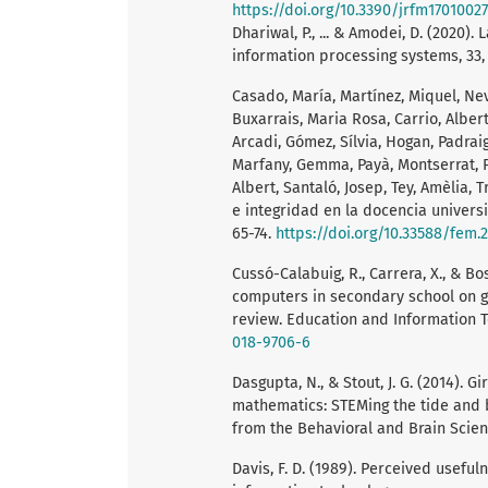
https://doi.org/10.3390/jrfm17010027
Dhariwal, P., ... & Amodei, D. (2020
information processing systems, 33,
Casado, María, Martínez, Miquel, Nev
Buxarrais, Maria Rosa, Carrio, Albert
Arcadi, Gómez, Sílvia, Hogan, Padraig
Marfany, Gemma, Payà, Montserrat, P
Albert, Santaló, Josep, Tey, Amèlia, 
e integridad en la docencia universi
65-74.
https://doi.org/10.33588/fem.2
Cussó-Calabuig, R., Carrera, X., & Bo
computers in secondary school on ge
review. Education and Information Te
018-9706-6
Dasgupta, N., & Stout, J. G. (2014). 
mathematics: STEMing the tide and b
from the Behavioral and Brain Scienc
Davis, F. D. (1989). Perceived usefu