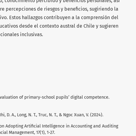
o, conocimiento percibido y beneficios personales, así
re percepciones de riesgos y beneficios, sugiriendo la
tivo. Estos hallazgos contribuyen a la comprensión del
ucativos desde el contexto austral de Chile y sugieren
cionales inclusivas.
 evaluation of primary-school pupils’ digital competence.
 Nhi, D. A., Long, N. T., Truc, N. T., & Ngoc Xuan, V. (2024).
n Adopting Artificial Intelligence in Accounting and Auditing
cial Management, 17(1), 1-27.