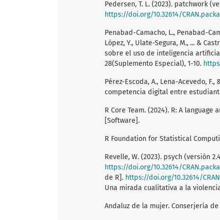
Pedersen, T. L. (2023). patchwork (ve
https://doi.org/10.32614/CRAN.pack
Penabad-Camacho, L., Penabad-Camac
López, Y., Ulate-Segura, M., ... & Ca
sobre el uso de inteligencia artifici
28(Suplemento Especial), 1-10.
https
Pérez-Escoda, A., Lena-Acevedo, F., &
competencia digital entre estudiantes
R Core Team. (2024). R: A language a
[Software].
R Foundation for Statistical Comput
Revelle, W. (2023). psych (versión 2.
https://doi.org/10.32614/CRAN.pack
de R].
https://doi.org/10.32614/CRA
Una mirada cualitativa a la violenci
Andaluz de la mujer. Conserjería de 