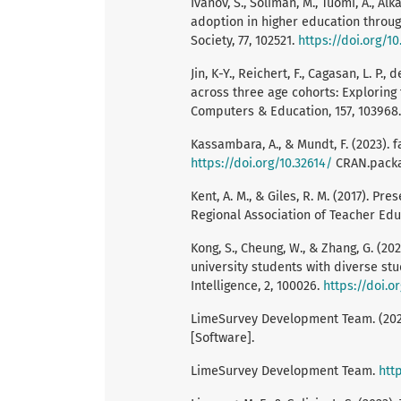
Ivanov, S., Soliman, M., Tuomi, A., Alka
adoption in higher education throug
Society, 77, 102521.
https://doi.org/10
Jin, K-Y., Reichert, F., Cagasan, L. P.,
across three age cohorts: Exploring
Computers & Education, 157, 103968
Kassambara, A., & Mundt, F. (2023). f
https://doi.org/10.32614/
CRAN.packa
Kent, A. M., & Giles, R. M. (2017). P
Regional Association of Teacher Educ
Kong, S., Cheung, W., & Zhang, G. (202
university students with diverse st
Intelligence, 2, 100026.
https://doi.o
LimeSurvey Development Team. (2023
[Software].
LimeSurvey Development Team.
htt