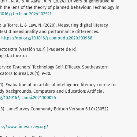
thiri, N. A., & Al-Alawi, A. N. (2024). Drivers of generative AI
h the lens of the theory of planned behaviour. Technology in
.1016/j.techsoc.2024.102521
 de la Torre, J., & Law, N. (2020). Measuring digital literacy
 test dimensionality and performance differences.
.
https://doi.org/10.1016/j.compedu.2020.103968
actoextra (versión 1.0.7) [Paquete de R].
ge.factoextra
reservice Teachers’ Technology Self-Efficacy. Southeastern
ators Journal, 26(1), 9-20.
1). Evaluation of an artificial intelligence literacy course for
udy backgrounds. Computers and Education: Artificial
rg/10.1016/j.caeai.2021.100026
). LimeSurvey Community Edition Version 6.1.0+230522
ps://www.limesurvey.org/