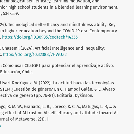
). Technological self-efficacy, learning motivation, and
enior high school students in a blended learning environment.
, 534-559.
24). Technological self-efficacy and mindfulness ability: Key
ng in higher education beyond the COVID-19 era. Contemporary
5.
https://doi.org/10.30935/cedtech/14336
Ghasemi. (2024). Artificial Intelligence and Inequality:
s.
https://doi.org/10.32388/7HWUZ2
: Cómo usar ChatGPT para potenciar el aprendizaje activo.
Educación, Chile.
& Usart Rodríguez, M. (2022). La actitud hacia las tecnologías
s STEM ¿Cuestión de género? En C. Hamodi Galán, & L. Álvaro
ctiva de género (pp. 76-81). Editorial Dykinson.
go, K. M. W., Granado, L. B., Loreco, K. C. A., Matugas, L. P., ... &
ng effect of AI trust on AI self-efficacy and attitude toward AI
rnal of Metaverse, 2(1), 1.
6