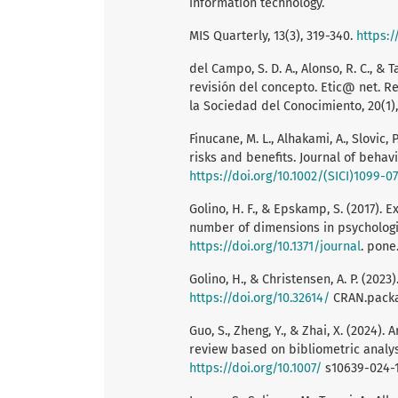
information technology.
MIS Quarterly, 13(3), 319-340.
https:/
del Campo, S. D. A., Alonso, R. C., & 
revisión del concepto. Etic@ net. R
la Sociedad del Conocimiento, 20(1)
Finucane, M. L., Alhakami, A., Slovic,
risks and benefits. Journal of behavio
https://doi.org/10.1002/(SICI)1099-0
Golino, H. F., & Epskamp, S. (2017).
number of dimensions in psychologic
https://doi.org/10.1371/journal
. pone
Golino, H., & Christensen, A. P. (2023
https://doi.org/10.32614/
CRAN.packa
Guo, S., Zheng, Y., & Zhai, X. (2024).
review based on bibliometric analys
https://doi.org/10.1007/
s10639-024-