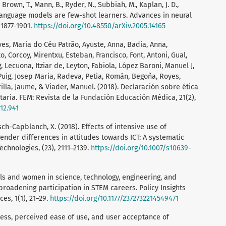
Brown, T., Mann, B., Ryder, N., Subbiah, M., Kaplan, J. D.,
). Language models are few-shot learners. Advances in neural
 1877-1901.
https://doi.org/10.48550/arXiv.2005.14165
es, Maria do Céu Patrão, Ayuste, Anna, Badia, Anna,
o, Corcoy, Mirentxu, Esteban, Francisco, Font, Antoni, Gual,
, Lecuona, Itziar de, Leyton, Fabiola, López Baroni, Manuel J,
uig, Josep Maria, Radeva, Petia, Román, Begoña, Royes,
Trilla, Jaume, & Viader, Manuel. (2018). Declaración sobre ética
taria. FEM: Revista de la Fundación Educación Médica, 21(2),
12.941
sch-Capblanch, X. (2018). Effects of intensive use of
nder differences in attitudes towards ICT: A systematic
chnologies, (23), 2111–2139.
https://doi.org/10.1007/s10639-
Girls and women in science, technology, engineering, and
roadening participation in STEM careers. Policy Insights
es, 1(1), 21–29.
https://doi.org/10.1177/2372732214549471
lness, perceived ease of use, and user acceptance of