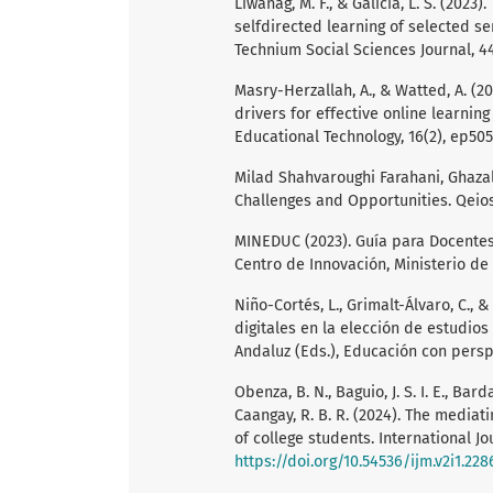
Liwanag, M. F., & Galicia, L. S. (2023
selfdirected learning of selected s
Technium Social Sciences Journal, 44
Masry-Herzallah, A., & Watted, A. (20
drivers for effective online learni
Educational Technology, 16(2), ep50
Milad Shahvaroughi Farahani, Ghazal 
Challenges and Opportunities. Qeio
MINEDUC (2023). Guía para Docentes
Centro de Innovación, Ministerio de 
Niño-Cortés, L., Grimalt-Álvaro, C., 
digitales en la elección de estudio
Andaluz (Eds.), Educación con perspe
Obenza, B. N., Baguio, J. S. I. E., Barda
Caangay, R. B. R. (2024). The mediati
of college students. International Jou
https://doi.org/10.54536/ijm.v2i1.228