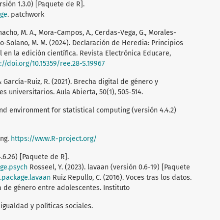
rsión 1.3.0) [Paquete de R].
age
. patchwork
ho, M. A., Mora-Campos, A., Cerdas-Vega, G., Morales-
stro-Solano, M. M. (2024). Declaración de Heredia: Principios
al en la edición científica. Revista Electrónica Educare,
://doi.org/10.15359/ree.28-S.19967
 García-Ruiz, R. (2021). Brecha digital de género y
 universitarios. Aula Abierta, 50(1), 505-514.
nd environment for statistical computing (versión 4.4.2)
ing.
https://www.R-project.org/
4.6.26) [Paquete de R].
age.psych
Rosseel, Y. (2023). lavaan (versión 0.6-19) [Paquete
N.package.lavaan
Ruiz Repullo, C. (2016). Voces tras los datos.
a de género entre adolescentes. Instituto
igualdad y políticas sociales.