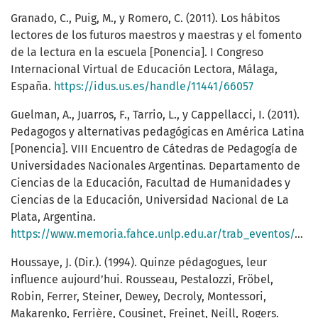
Granado, C., Puig, M., y Romero, C. (2011). Los hábitos
lectores de los futuros maestros y maestras y el fomento
de la lectura en la escuela [Ponencia]. I Congreso
Internacional Virtual de Educación Lectora, Málaga,
España.
https://idus.us.es/handle/11441/66057
Guelman, A., Juarros, F., Tarrio, L., y Cappellacci, I. (2011).
Pedagogos y alternativas pedagógicas en América Latina
[Ponencia]. VIII Encuentro de Cátedras de Pedagogía de
Universidades Nacionales Argentinas. Departamento de
Ciencias de la Educación, Facultad de Humanidades y
Ciencias de la Educación, Universidad Nacional de La
Plata, Argentina.
https://www.memoria.fahce.unlp.edu.ar/trab_eventos/ev.973/ev.973.pdf
Houssaye, J. (Dir.). (1994). Quinze pédagogues, leur
influence aujourd’hui. Rousseau, Pestalozzi, Fröbel,
Robin, Ferrer, Steiner, Dewey, Decroly, Montessori,
Makarenko, Ferrière, Cousinet, Freinet, Neill, Rogers.