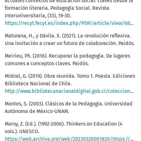
actuales contextos de educación social: claves desde la
formación literaria. Pedagogía Social. Revista
Interuniversitaria, (33), 19-30.
https://recyt.fecyt.es/index.php/PSRI/article/view/68664
Maturana, H., y Dávila. X. (2021). La revolución reflexiva.
Una invitación a crear un futuro de colaboración. Paidós.
Meirieu, Ph. (2016). Recuperar la pedagogía. De lugares
comunes a conceptos claves. Paidós.
Mistral, G. (2019). Obra reunida. Tomo 1. Poesía. Ediciones
Biblioteca Nacional de Chile.
http://www.bibliotecanacionaldigital.gob.cl/colecciones/BND/00/CH/CH0000129_0001.pdf
Montes, S. (2003). Clásicos de la Pedagogía. Universidad
Autónoma de México-UNAM.
Morsy, Z. (Ed.). (1992-2006). Thinkers on Education (4
vols.). UNESCO.
https://web.archive.org/web/20230326001820/https://www