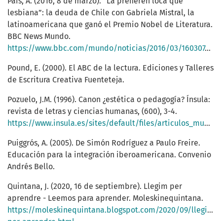
Pais, A. (2016, 8 de marzo). “La prefieren loca que
lesbiana”: la deuda de Chile con Gabriela Mistral, la
latinoamericana que ganó el Premio Nobel de Literatura.
BBC News Mundo.
https://www.bbc.com/mundo/noticias/2016/03/160307_cultura_chile_gabriela_mistral_lesbianismo_ap
Pound, E. (2000). El ABC de la lectura. Ediciones y Talleres
de Escritura Creativa Fuenteteja.
Pozuelo, J.M. (1996). Canon ¿estética o pedagogía? Ínsula:
revista de letras y ciencias humanas, (600), 3-4.
https://www.insula.es/sites/default/files/articulos_muestra/INSULA%20600.htm
Puiggrós, A. (2005). De Simón Rodríguez a Paulo Freire.
Educación para la integración iberoamericana. Convenio
Andrés Bello.
Quintana, J. (2020, 16 de septiembre). Llegim per
aprendre - Leemos para aprender. Moleskinequintana.
https://moleskinequintana.blogspot.com/2020/09/llegim-