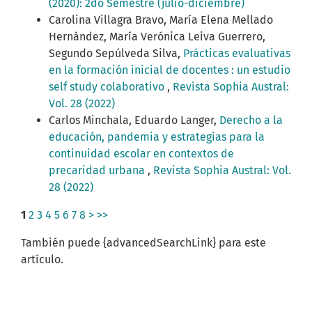
(2020): 2do Semestre (julio-diciembre)
Carolina Villagra Bravo, María Elena Mellado
Hernández, María Verónica Leiva Guerrero,
Segundo Sepúlveda Silva,
Prácticas evaluativas
en la formación inicial de docentes : un estudio
self study colaborativo
,
Revista Sophia Austral:
Vol. 28 (2022)
Carlos Minchala, Eduardo Langer,
Derecho a la
educación, pandemia y estrategias para la
continuidad escolar en contextos de
precaridad urbana
,
Revista Sophia Austral: Vol.
28 (2022)
1
2
3
4
5
6
7
8
>
>>
También puede {advancedSearchLink} para este
artículo.