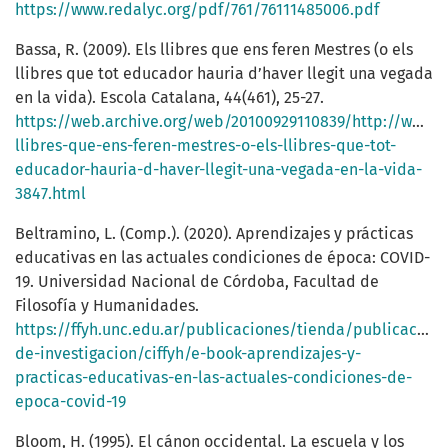
https://www.redalyc.org/pdf/761/76111485006.pdf
Bassa, R. (2009). Els llibres que ens feren Mestres (o els
llibres que tot educador hauria d’haver llegit una vegada
en la vida). Escola Catalana, 44(461), 25-27.
https://web.archive.org/web/20100929110839/http://www.o
llibres-que-ens-feren-mestres-o-els-llibres-que-tot-
educador-hauria-d-haver-llegit-una-vegada-en-la-vida-
3847.html
Beltramino, L. (Comp.). (2020). Aprendizajes y prácticas
educativas en las actuales condiciones de época: COVID-
19. Universidad Nacional de Córdoba, Facultad de
Filosofía y Humanidades.
https://ffyh.unc.edu.ar/publicaciones/tienda/publicacione
de-investigacion/ciffyh/e-book-aprendizajes-y-
practicas-educativas-en-las-actuales-condiciones-de-
epoca-covid-19
Bloom, H. (1995). El cánon occidental. La escuela y los