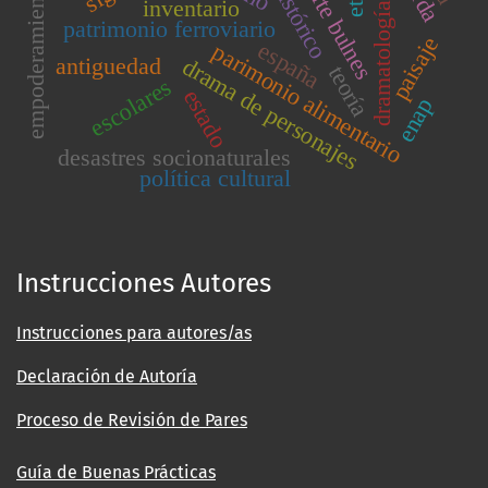
fuerte bulnes
empoderamiento
inventario
dramatología
patrimonio ferroviario
paisaje
españa
parimonio alimentario
antiguedad
drama de personajes
teoría
escolares
estado
enap
desastres socionaturales
política cultural
Instrucciones Autores
Instrucciones para autores/as
Declaración de Autoría
Proceso de Revisión de Pares
Guía de Buenas Prácticas