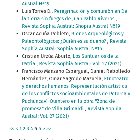
Austral Nª19
Luis Torres D.,
Peregrinación y comunión en De
la tierra sin fuegos de Juan Pablo Riveros
,
Revista Sophia Austral: Shopia Austral Nª19
Oscar Acuña Poblete,
Bienes Arqueológicos y
Paleontológicos: ¿Quién es su dueño?
,
Revista
Sophia Austral: Sophia Austral Nº16
Cristian Urzúa Aburto,
Los Santuarios de la
Patria
,
Revista Sophia Austral: Vol. 27 (2021)
Francisco Manzano Esperguel, Daniel Rebolledo
Hernández, Omar Sagredo Mazuela,
Etnoteatro
y derechos humanos. Representación artística
de los conflictos socioambientales de Petorca y
Puchuncaví-Quintero en la obra "Zona de
promesa" de Villa Grimaldi
,
Revista Sophia
Austral: Vol. 27 (2021)
<<
<
1
2
3
4
5
6
>
>>