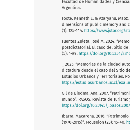
Facultad de Humanidades y Ciencias
Argentina.
Foote, Kenneth E. & Azaryahu, Maoz
dimensions of public memory and com
(1): 125-144.
https://www.jstor.org/s
Fuentes Zuleta, José M. 2024. “Memo
postdictatorial. El caso del Sitio d
(5): 1–29.
https://doi.org/10.5354/281
_ 2025. “Memorias de la ciudad auto
dictadura desde el caso del Sitio de
Estudios Urbanos y Territoriales, Po
https://estudiosurbanos.uc.cl/exal
Gil de Biedma, Ana. 2007. “Patrimo
mundo”. PASOS. Revista de Turismo y 
https://doi.org/10.25145/j.pasos.2007
Ibarra, Macarena. 2016. “Patrimoni
(1970-2015)”. Mouseion (23): 15-40.
ht