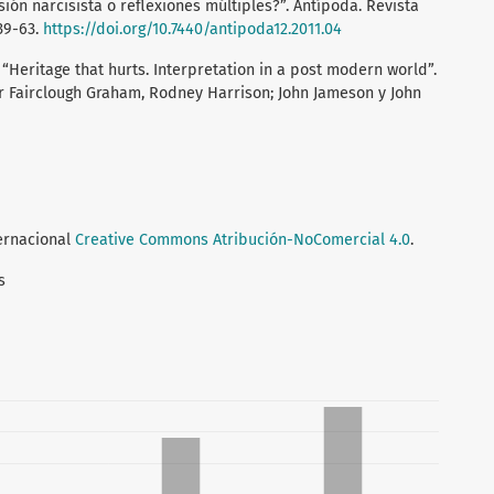
usión narcisista o reflexiones múltiples?”. Antípoda. Revista
39-63.
https://doi.org/10.7440/antipoda12.2011.04
. “Heritage that hurts. Interpretation in a post modern world”.
r Fairclough Graham, Rodney Harrison; John Jameson y John
ternacional
Creative Commons Atribución-NoComercial 4.0
.
s