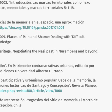
, 2003. “Introducción. Las marcas territoriales como nexo
s, memoriales y marcas territoriales 5: 1-18.
social de la memoria en el espacio: una aproximación
ttps://doi.org/10.1016/j.pnsla.2017.01.001
009. Places of Pain and Shame: Dealing with ‘Difficult
tledge.
heritage: Negotiating the Nazi past in Nuremberg and beyond.
ión”. En Patrimonio: contranarrativas urbanas, editado por
 Ediciones Universidad Alberto Hurtado.
ón participativa y urbanismo popular. Usos de la memoria, la
iones históricas de Santiago y Concepción”. Revista Planeo,
index.php/revista180/article/view/1060
 de Intervención Progresivo del Sitio de Memoria El Morro de
cepción: Chile