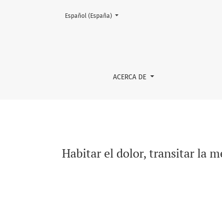
Cambiar el idioma. El actual es:
Español (España)
Habitar el dolor, transitar la memoria. Resis
ACERCA DE
Habitar el dolor, transitar la 