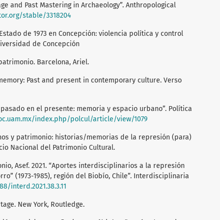
age and Past Mastering in Archaeology”. Anthropological
tor.org/stable/3318204
Estado de 1973 en Concepción: violencia política y control
Universidad de Concepción
patrimonio. Barcelona, Ariel.
 memory: Past and present in contemporary culture. Verso
el pasado en el presente: memoria y espacio urbano”. Política
xoc.uam.mx/index.php/polcul/article/view/1079
nos y patrimonio: historias/memorias de la represión (para)
cio Nacional del Patrimonio Cultural.
onio, Asef. 2021. “Aportes interdisciplinarios a la represión
rro” (1973-1985), región del Biobío, Chile”. Interdisciplinaria
88/interd.2021.38.3.11
itage. New York, Routledge.