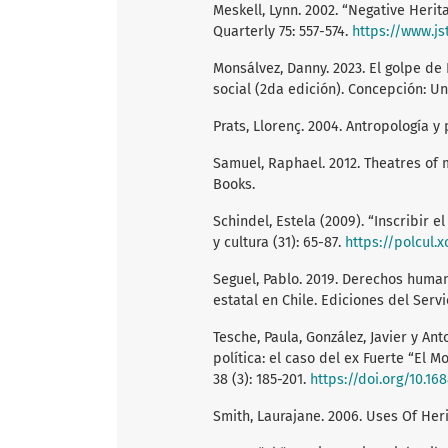
Meskell, Lynn. 2002. “Negative Herit
Quarterly 75: 557-574.
https://www.js
Monsálvez, Danny. 2023. El golpe de 
social (2da edición). Concepción: 
Prats, Llorenç. 2004. Antropología y 
Samuel, Raphael. 2012. Theatres of
Books.
Schindel, Estela (2009). “Inscribir 
y cultura (31): 65-87.
https://polcul.
Seguel, Pablo. 2019. Derechos huma
estatal en Chile. Ediciones del Servi
Tesche, Paula, González, Javier y Ant
política: el caso del ex Fuerte “El Mo
38 (3): 185-201.
https://doi.org/10.168
Smith, Laurajane. 2006. Uses Of Her