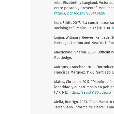
Jelin, Elizabeth y Langland, Victoria
entre pasado y presente”. Monumento
https://lccn.loc.gov/2004461287
Kuri, Edith. 2017. “La construcción 
sociológica”. Península 12 (1): 9-30.
h
Logan, William y Reeves, Keir, eds. 2
Heritage’. London and New York: Rou
Macdonald, Sharon. 2009. Difficult 
Routledge.
Márquez, Francisca. 2019. “Introducc
Francisca Márquez, 11-33. Santiago:
Matus, Christian. 2017. “Planificaci
identidad y el patrimonio en poblac
(51): 1-12.
https://revista180.udp.cl/
Mella, Rodrigo. 2023. “Plan Maestro
Talcahuano. Informe de cierre”. Con