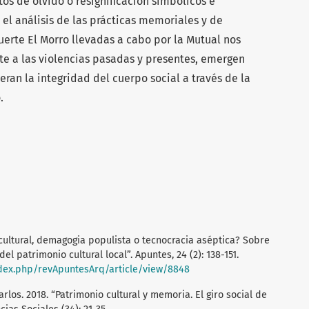
tos de olvido o resignificación simbólicos e
 el análisis de las prácticas memoriales y de
Fuerte El Morro llevadas a cabo por la Mutual nos
e a las violencias pasadas y presentes, emergen
ran la integridad del cuerpo social a través de la
.
 cultural, demagogia populista o tecnocracia aséptica? Sobre
el patrimonio cultural local”. Apuntes, 24 (2): 138-151.
index.php/revApuntesArq/article/view/8848
Carlos. 2018. “Patrimonio cultural y memoria. El giro social de