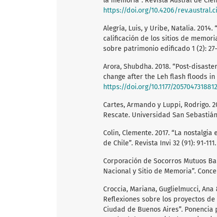
la memoria”. Revista Austral de Cienc
https://doi.org/10.4206/rev.austral.
Alegría, Luis, y Uribe, Natalia. 201
calificación de los sitios de memor
sobre patrimonio edificado 1 (2): 27
Arora, Shubdha. 2018. “Post-disast
change after the Leh flash floods in
https://doi.org/10.1177/205704731881
Cartes, Armando y Luppi, Rodrigo. 2
Rescate. Universidad San Sebastián
Colin, Clemente. 2017. “La nostalgia
de Chile”. Revista Invi 32 (91): 91-111
Corporación de Socorros Mutuos Bau
Nacional y Sitio de Memoria”. Conce
Croccia, Mariana, Guglielmucci, Ana 
Reflexiones sobre los proyectos de
Ciudad de Buenos Aires”. Ponencia p