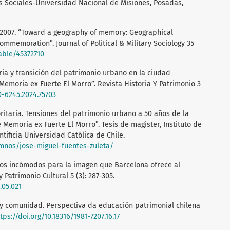
 Sociales-Universidad Nacional de Misiones, Posadas,
. 2007. “Toward a geography of memory: Geographical
memoration”. Journal of Political & Military Sociology 35
table/45372710
ria y transición del patrimonio urbano en la ciudad
e Memoria ex Fuerte El Morro”. Revista Historia Y Patrimonio 3
0-6245.2024.75703
ritaria. Tensiones del patrimonio urbano a 50 años de la
 Memoria ex Fuerte El Morro”. Tesis de magister, Instituto de
ntificia Universidad Católica de Chile.
umnos/jose-miguel-fuentes-zuleta/
nios incómodos para la imagen que Barcelona ofrece al
Patrimonio Cultural 5 (3): 287-305.
.05.021
o y comunidad. Perspectiva da educación patrimonial chilena
tps://doi.org/10.18316/1981-7207.16.17