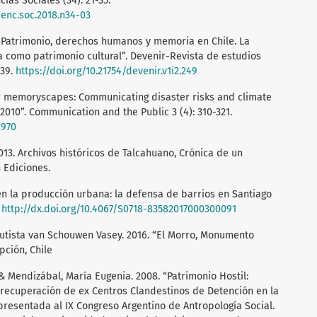
ias Sociales (34): 21-35.
cienc.soc.2018.n34-03
4. “Patrimonio, derechos humanos y memoria en Chile. La
ia como patrimonio cultural”. Devenir-Revista de estudios
-39.
https://doi.org/10.21754/devenir.v1i2.249
er memoryscapes: Communicating disaster risks and climate
 2010”. Communication and the Public 3 (4): 310-321.
2970
013. Archivos históricos de Talcahuano, Crónica de un
 Ediciones.
 en la producción urbana: la defensa de barrios en Santiago
.
http://dx.doi.org/10.4067/S0718-83582017000300091
tista van Schouwen Vasey. 2016. “El Morro, Monumento
pción, Chile
& Mendizábal, María Eugenia. 2008. “Patrimonio Hostil:
 recuperación de ex Centros Clandestinos de Detención en la
resentada al IX Congreso Argentino de Antropología Social.