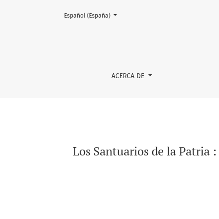
Cambiar el idioma. El actual es:
Español (España)
Los Santuarios de la Patria
ACERCA DE
Los Santuarios de la Patria 