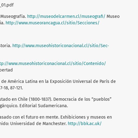
_01.pdf
 Museografía.
http://museodelcarmen.cl/museografi/
Museo
ia.
http://www.museorancagua.cl/sitio/Secciones/
storia.
http://www.museohistoriconacional.cl/sitio/Sec-
tp://www.museohistoriconacional.cl/sitio/Contenido/
ibertad
de América Latina en la Exposición Universal de París de
-18, 87-121.
Estado en Chile (1800-1837). Democracia de los “pueblos”
gárquico. Editorial Sudamericana.
 pasado con el futuro en mente. Exhibiciones y museos en
 Unido: Universidad de Manchester.
http://bbk.ac.uk/