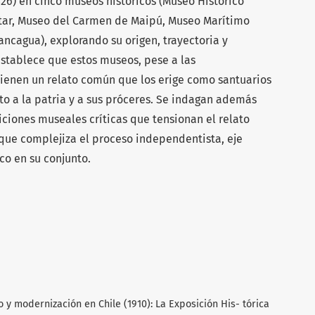
26) en cinco museos históricos (Museo Histórico
itar, Museo del Carmen de Maipú, Museo Marítimo
ncagua), explorando su origen, trayectoria y
establece que estos museos, pese a las
tienen un relato común que los erige como santuarios
to a la patria y a sus próceres. Se indagan además
iciones museales críticas que tensionan el relato
 que complejiza el proceso independentista, eje
co en su conjunto.
nio y modernización en Chile (1910): La Exposición His- tórica