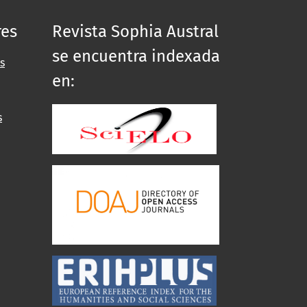
res
Revista Sophia Austral
se encuentra indexada
s
en:
s