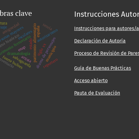
bras clave
Instrucciones Auto
rtura
antiguedad
teoría
parimonio alimentario
isaje
rsonas mayores
españa
Instrucciones para autores/a
autoritarismo
escolares
ma histórico
rimonio ferroviario
drama de personajes
Declaración de Autoría
estado
siglo xx
enap
municipio
Proceso de Revisión de Pare
dramatología
salvaguarda
artista
fuerte bulnes
nventario
reportero
Guía de Buenas Prácticas
Acceso abierto
Pauta de Evaluación