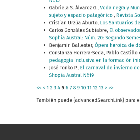
Nº15
Gabriela S. Álvarez G.,
Veda negra y Mund
sujeto y espacio patagónico
,
Revista So
Cristian Urzúa Aburto,
Los Santuarios de
Carlos Gonzáles Subiabre,
El observador
Sophia Austral: Núm. 20: Segundo Semes
Benjamin Ballester,
Ópera heroica de d
Constanza Herrera-Seda, Pablo Castillo 
pedagogía inclusiva en la formación ini
José Tonko P.,
El carnaval de invierno d
Shopia Austral Nª19
<<
<
1
2
3
4
5
6
7
8
9
10
11
12
13
>
>>
También puede {advancedSearchLink} para es