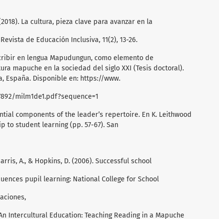
. (2018). La cultura, pieza clave para avanzar en la
Revista de Educación Inclusiva, 11(2), 13-26.
escribir en lengua Mapudungun, como elemento de
ura mapuche en la sociedad del siglo XXI (Tesis doctoral).
 España. Disponible en: https://www.
07892/milm1de1.pdf?sequence=1
ential components of the leader’s repertoire. En K. Leithwood
hip to student learning (pp. 57-67). San
Harris, A., & Hopkins, D. (2006). Successful school
fluences pupil learning: National College for School
aciones,
. An Intercultural Education: Teaching Reading in a Mapuche