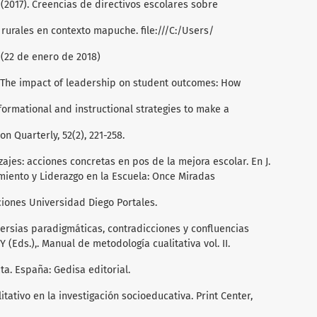
. (2017). Creencias de directivos escolares sobre
 rurales en contexto mapuche. file:///C:/Users/
(22 de enero de 2018)
6). The impact of leadership on student outcomes: How
formational and instructional strategies to make a
n Quarterly, 52(2), 221-258.
izajes: acciones concretas en pos de la mejora escolar. En J.
miento y Liderazgo en la Escuela: Once Miradas
iciones Universidad Diego Portales.
roversias paradigmáticas, contradicciones y confluencias
 (Eds.),. Manual de metodología cualitativa vol. II.
a. España: Gedisa editorial.
itativo en la investigación socioeducativa. Print Center,