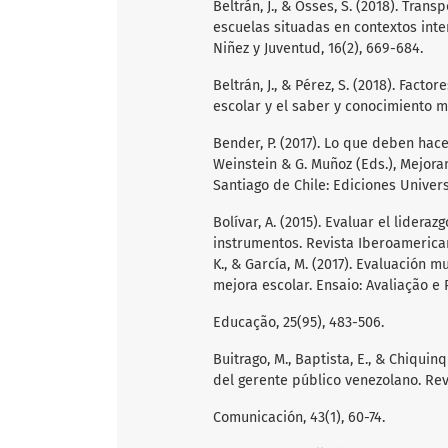
Beltrán, J., & Osses, S. (2018). Tra
escuelas situadas en contextos inte
Niñez y Juventud, 16(2), 669-684.
Beltrán, J., & Pérez, S. (2018). Fact
escolar y el saber y conocimiento m
Bender, P. (2017). Lo que deben hace
Weinstein & G. Muñoz (Eds.), Mejora
Santiago de Chile: Ediciones Univer
Bolívar, A. (2015). Evaluar el lider
instrumentos. Revista Iberoamericana
K., & García, M. (2017). Evaluación 
mejora escolar. Ensaio: Avaliação e 
Educação, 25(95), 483-506.
Buitrago, M., Baptista, E., & Chiquin
del gerente público venezolano. Rev
Comunicación, 43(1), 60-74.