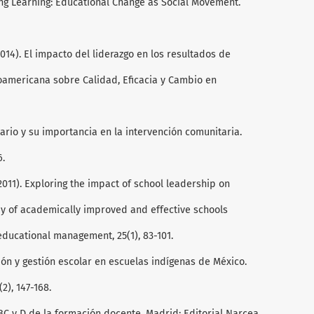
ting Learning: Educational Change as Social Movement.
 (2014). El impacto del liderazgo en los resultados de
roamericana sobre Calidad, Eficacia y Cambio en
itario y su importancia en la intervención comunitaria.
6.
. (2011). Exploring the impact of school leadership on
dy of academically improved and effective schools
 educational management, 25(1), 83-101.
lusión y gestión escolar en escuelas indígenas de México.
2), 147-168.
l ABC y D de la formación docente. Madrid: Editorial Narcea.