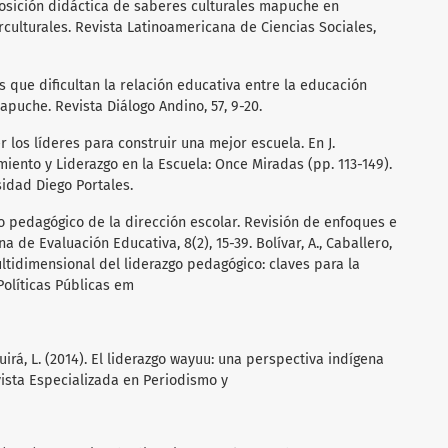
nsposición didáctica de saberes culturales mapuche en
rculturales. Revista Latinoamericana de Ciencias Sociales,
ores que dificultan la relación educativa entre la educación
apuche. Revista Diálogo Andino, 57, 9-20.
r los líderes para construir una mejor escuela. En J.
miento y Liderazgo en la Escuela: Once Miradas (pp. 113-149).
sidad Diego Portales.
azgo pedagógico de la dirección escolar. Revisión de enfoques e
 de Evaluación Educativa, 8(2), 15-39. Bolívar, A., Caballero,
multidimensional del liderazgo pedagógico: claves para la
Políticas Públicas em
quirá, L. (2014). El liderazgo wayuu: una perspectiva indígena
ista Especializada en Periodismo y