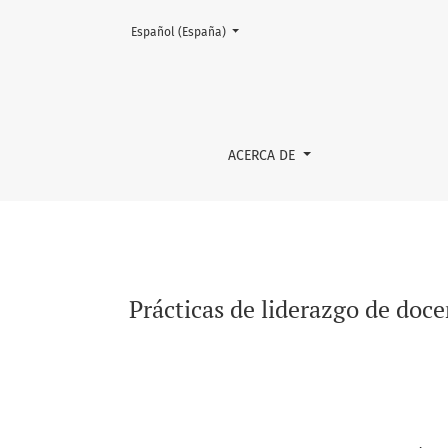
Cambiar el idioma. El actual es:
Español (España)
Prácticas de liderazgo de docentes y directi
ACERCA DE
Prácticas de liderazgo de doce