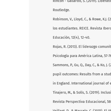
Rincón - Gallardo, S. (2019). Libera
Routledge.
Robinson, V., Lloyd, C., & Rowe, K.J.
los estudiantes. REICE. Revista Ibe
Educación, 12(4), 12-40.
Rojas, R. (2013). El liderazgo comun
Psicología para América Latina, 57-7
Sammons, P., Gu, Q., Day, C., & Ko, J
pupil outcomes: Results from a stu
in England. International journal of
Tinajero, M., & Solís, S. (2019). Inc
Revista Perspectiva Educacional, 58(
Vaillant, D., & Marcelo, C. (2015). E