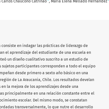
+
n Carlos Chaucono Catrinao
María Elena Mellado Hernández
n consiste en indagar las prácticas de liderazgo de
tan el aprendizaje del estudiante de una escuela en
teó un diseño cualitativo suscrito a un estudio de
os sujetos participantes corresponden a todo el equipo
empeñan desde primero a sexto año básico en una
región de La Araucania, Chile. Los resultados develan
s en la mejora de los aprendizajes desde una
das principalmente en una relación constante entre el
cimiento escolar. Del mismo modo, se constatan
bordadas transversalmente, lo que nutre el desarrollo