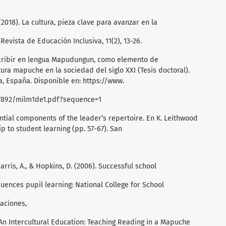
. (2018). La cultura, pieza clave para avanzar en la
Revista de Educación Inclusiva, 11(2), 13-26.
escribir en lengua Mapudungun, como elemento de
ura mapuche en la sociedad del siglo XXI (Tesis doctoral).
 España. Disponible en: https://www.
07892/milm1de1.pdf?sequence=1
ential components of the leader’s repertoire. En K. Leithwood
hip to student learning (pp. 57-67). San
Harris, A., & Hopkins, D. (2006). Successful school
fluences pupil learning: National College for School
aciones,
. An Intercultural Education: Teaching Reading in a Mapuche