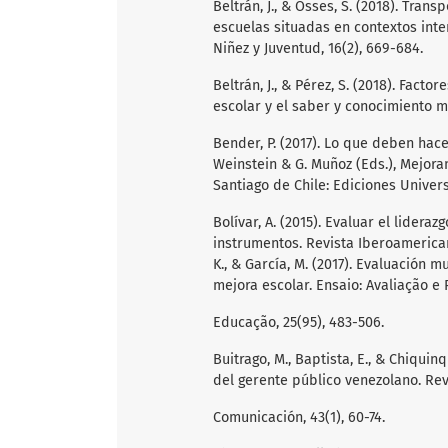
Beltrán, J., & Osses, S. (2018). Tra
escuelas situadas en contextos inte
Niñez y Juventud, 16(2), 669-684.
Beltrán, J., & Pérez, S. (2018). Fact
escolar y el saber y conocimiento m
Bender, P. (2017). Lo que deben hace
Weinstein & G. Muñoz (Eds.), Mejora
Santiago de Chile: Ediciones Univer
Bolívar, A. (2015). Evaluar el lider
instrumentos. Revista Iberoamericana
K., & García, M. (2017). Evaluación 
mejora escolar. Ensaio: Avaliação e 
Educação, 25(95), 483-506.
Buitrago, M., Baptista, E., & Chiquin
del gerente público venezolano. Rev
Comunicación, 43(1), 60-74.