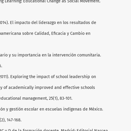
ting Learning: Educational Change as Social Movement.
 (2014). El impacto del liderazgo en los resultados de
roamericana sobre Calidad, Eficacia y Cambio en
itario y su importancia en la intervención comunitaria.
6.
. (2011). Exploring the impact of school leadership on
dy of academically improved and effective schools
 educational management, 25(1), 83-101.
lusión y gestión escolar en escuelas indígenas de México.
2), 147-168.
l ABC y D de la formación docente. Madrid: Editorial Narcea.