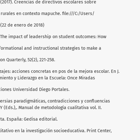
. (2017). Creencias de directivos escolares sobre
 rurales en contexto mapuche. file:///C:/Users/
(22 de enero de 2018)
6). The impact of leadership on student outcomes: How
formational and instructional strategies to make a
n Quarterly, 52(2), 221-258.
izajes: acciones concretas en pos de la mejora escolar. En J.
miento y Liderazgo en la Escuela: Once Miradas
iciones Universidad Diego Portales.
roversias paradigmáticas, contradicciones y confluencias
 (Eds.),. Manual de metodología cualitativa vol. II.
a. España: Gedisa editorial.
itativo en la investigación socioeducativa. Print Center,