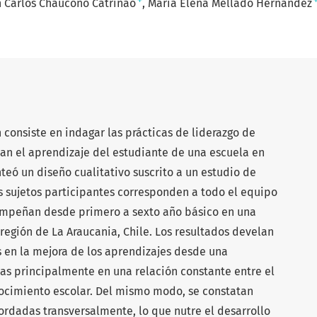
+
n Carlos Chaucono Catrinao
María Elena Mellado Hernández
n consiste en indagar las prácticas de liderazgo de
tan el aprendizaje del estudiante de una escuela en
teó un diseño cualitativo suscrito a un estudio de
os sujetos participantes corresponden a todo el equipo
empeñan desde primero a sexto año básico en una
región de La Araucania, Chile. Los resultados develan
s en la mejora de los aprendizajes desde una
das principalmente en una relación constante entre el
cimiento escolar. Del mismo modo, se constatan
bordadas transversalmente, lo que nutre el desarrollo