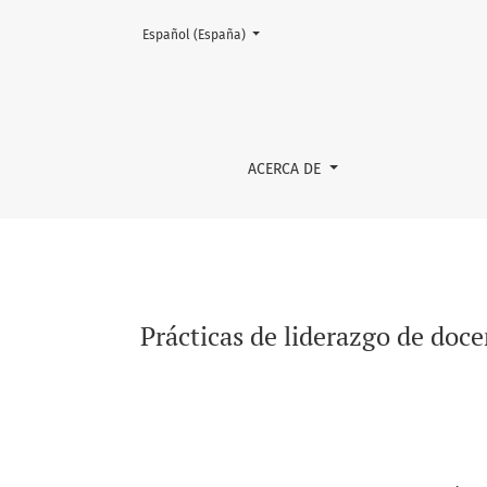
Cambiar el idioma. El actual es:
Español (España)
Prácticas de liderazgo de docentes y directi
ACERCA DE
Prácticas de liderazgo de doce