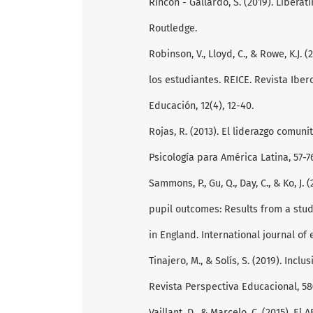
Rincón - Gallardo, S. (2019). Libera
Routledge.
Robinson, V., Lloyd, C., & Rowe, K.J.
los estudiantes. REICE. Revista Ibe
Educación, 12(4), 12-40.
Rojas, R. (2013). El liderazgo comun
Psicología para América Latina, 57-7
Sammons, P., Gu, Q., Day, C., & Ko, J
pupil outcomes: Results from a stu
in England. International journal of
Tinajero, M., & Solís, S. (2019). Inc
Revista Perspectiva Educacional, 58(
Vaillant, D., & Marcelo, C. (2015). E