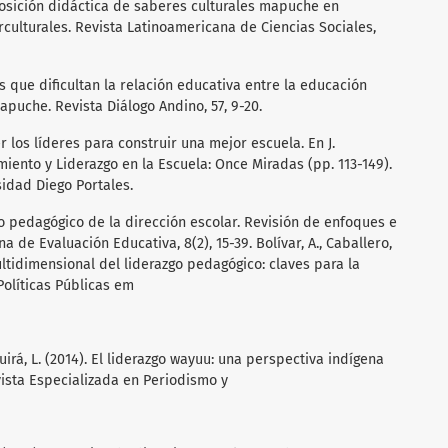
nsposición didáctica de saberes culturales mapuche en
rculturales. Revista Latinoamericana de Ciencias Sociales,
ores que dificultan la relación educativa entre la educación
apuche. Revista Diálogo Andino, 57, 9-20.
r los líderes para construir una mejor escuela. En J.
miento y Liderazgo en la Escuela: Once Miradas (pp. 113-149).
sidad Diego Portales.
azgo pedagógico de la dirección escolar. Revisión de enfoques e
 de Evaluación Educativa, 8(2), 15-39. Bolívar, A., Caballero,
multidimensional del liderazgo pedagógico: claves para la
Políticas Públicas em
quirá, L. (2014). El liderazgo wayuu: una perspectiva indígena
ista Especializada en Periodismo y