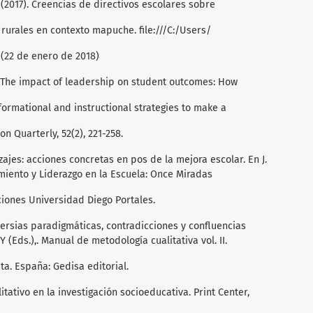
. (2017). Creencias de directivos escolares sobre
 rurales en contexto mapuche. file:///C:/Users/
(22 de enero de 2018)
6). The impact of leadership on student outcomes: How
formational and instructional strategies to make a
n Quarterly, 52(2), 221-258.
izajes: acciones concretas en pos de la mejora escolar. En J.
miento y Liderazgo en la Escuela: Once Miradas
iciones Universidad Diego Portales.
roversias paradigmáticas, contradicciones y confluencias
 (Eds.),. Manual de metodología cualitativa vol. II.
a. España: Gedisa editorial.
itativo en la investigación socioeducativa. Print Center,