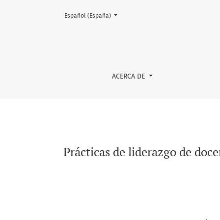
Cambiar el idioma. El actual es:
Español (España)
Prácticas de liderazgo de docentes y directi
ACERCA DE
Prácticas de liderazgo de doce