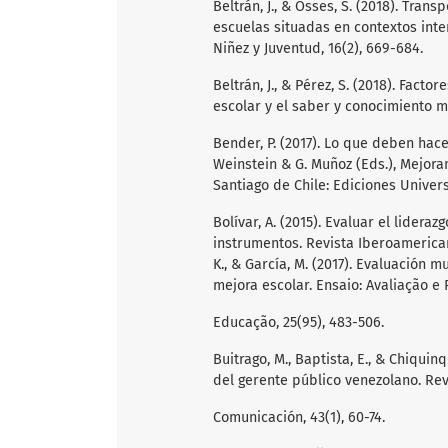
Beltrán, J., & Osses, S. (2018). Tra
escuelas situadas en contextos inte
Niñez y Juventud, 16(2), 669-684.
Beltrán, J., & Pérez, S. (2018). Fact
escolar y el saber y conocimiento m
Bender, P. (2017). Lo que deben hace
Weinstein & G. Muñoz (Eds.), Mejora
Santiago de Chile: Ediciones Univer
Bolívar, A. (2015). Evaluar el lider
instrumentos. Revista Iberoamericana
K., & García, M. (2017). Evaluación 
mejora escolar. Ensaio: Avaliação e 
Educação, 25(95), 483-506.
Buitrago, M., Baptista, E., & Chiquin
del gerente público venezolano. Rev
Comunicación, 43(1), 60-74.