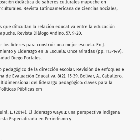
nsposición didáctica de saberes culturales mapuche en
rculturales. Revista Latinoamericana de Ciencias Sociales,
ores que dificultan la relación educativa entre la educación
apuche. Revista Diálogo Andino, 57, 9-20.
r los líderes para construir una mejor escuela. En J.
miento y Liderazgo en la Escuela: Once Miradas (pp. 113-149).
sidad Diego Portales.
azgo pedagógico de la dirección escolar. Revisión de enfoques e
 de Evaluación Educativa, 8(2), 15-39. Bolívar, A., Caballero,
multidimensional del liderazgo pedagógico: claves para la
Políticas Públicas em
quirá, L. (2014). El liderazgo wayuu: una perspectiva indígena
ista Especializada en Periodismo y