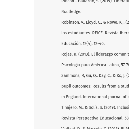
Rincón - Gallardo, S. (2019). Libera
Routledge.
Robinson, V., Lloyd, C., & Rowe, K.J.
los estudiantes. REICE. Revista Ibe
Educación, 12(4), 12-40.
Rojas, R. (2013). El liderazgo comun
Psicología para América Latina, 57-7
Sammons, P., Gu, Q., Day, C., & Ko, J
pupil outcomes: Results from a stu
in England. International journal of
Tinajero, M., & Solís, S. (2019). Inc
Revista Perspectiva Educacional, 58(
Vaillant, D., & Marcelo, C. (2015). E