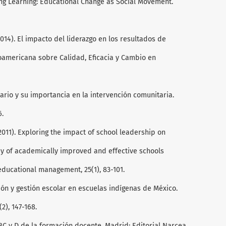
ting Learning: Educational Change as Social Movement.
 (2014). El impacto del liderazgo en los resultados de
roamericana sobre Calidad, Eficacia y Cambio en
itario y su importancia en la intervención comunitaria.
6.
. (2011). Exploring the impact of school leadership on
dy of academically improved and effective schools
 educational management, 25(1), 83-101.
lusión y gestión escolar en escuelas indígenas de México.
2), 147-168.
l ABC y D de la formación docente. Madrid: Editorial Narcea.