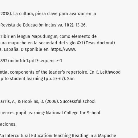
. (2018). La cultura, pieza clave para avanzar en la
Revista de Educación Inclusiva, 11(2), 13-26.
escribir en lengua Mapudungun, como elemento de
ura mapuche en la sociedad del siglo XXI (Tesis doctoral).
 España. Disponible en: https://www.
07892/milm1de1.pdf?sequence=1
ential components of the leader’s repertoire. En K. Leithwood
hip to student learning (pp. 57-67). San
Harris, A., & Hopkins, D. (2006). Successful school
fluences pupil learning: National College for School
aciones,
. An Intercultural Education: Teaching Reading in a Mapuche