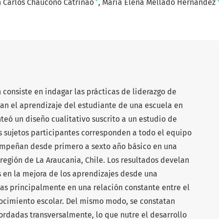
+
n Carlos Chaucono Catrinao
María Elena Mellado Hernández
n consiste en indagar las prácticas de liderazgo de
tan el aprendizaje del estudiante de una escuela en
teó un diseño cualitativo suscrito a un estudio de
os sujetos participantes corresponden a todo el equipo
empeñan desde primero a sexto año básico en una
región de La Araucania, Chile. Los resultados develan
s en la mejora de los aprendizajes desde una
das principalmente en una relación constante entre el
cimiento escolar. Del mismo modo, se constatan
bordadas transversalmente, lo que nutre el desarrollo