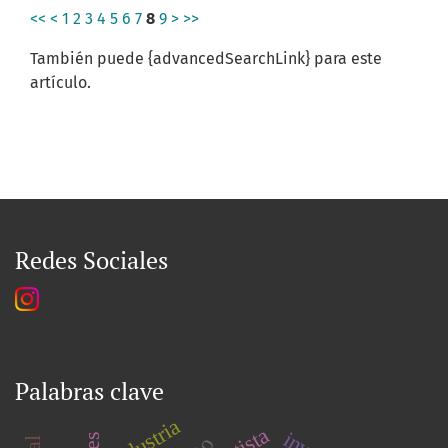
<<
<
1
2
3
4
5
6
7
8
9
>
>>
También puede {advancedSearchLink} para este
artículo.
Redes Sociales
Palabras clave
industria
artista