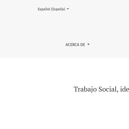
Cambiar el idioma. El actual es:
Español (España)
Trabajo Social, identidades y roles profesion
ACERCA DE
Trabajo Social, id