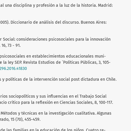
ial una disciplina y profesión a la luz de la historia. Madrid:
005). Diccionario de análisis del discurso. Buenos Aires:
dor Social: consideraciones psicosociales para la innovación
16, 73 - 91.
es psicosociales en establecimientos educacionales muni­
la ley SEP. Revista Estudios de ´Políticas Públicas, 3, 105-
6296.2016.41830
s y políticas de la intervención social post dictadura en Chile.
arios sociopolíticos y sus influencias en el Trabajo Social
o crítico para la reflexión en Ciencias Sociales, 8, 100-117.
. Métodos y técnicas en la investigación cualitativa. Al­gunas
ado, 15 (70), 455-459.
 de las familias en la educación de los niños. Cuatro re­