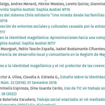
dalgo, Andres Menard, Héctor Morales, Loreto Quiroz, Giannin
vista Sophia Austral: Sophia Austral Nº16
s del sistema Chile solidario “Una mirada desde las familias
 Nº18
ración de entornos sociales y culturales causada por la extr
Nº17
n la identidad magallánica: Aproximaciones hacia una compr
phia Austral: Sophia Austral Nº17
 Mourguet, Pablo Tascón España, Isabel Bustamante Cifuentes,
periencia de desarrollo local y comunitario en la Regio?n de M
no a la identidad magallánica y el rol protector de las creenc
íctor A. Ulloa, Claudia A. Estrada G.,
Estudio sobre la identida
: Núm. 22 (2018): 2º Semestre 2018
inimelis Espinoza, Dina Guarda Cerón,
Uso de TIC en trabajo so
 28 (2022)
e Baleriola Escudero,
Trabajo social enactado: el rol mediad