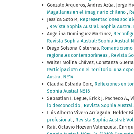
Gonzalo Arqueros, Andres Azúa, Jorge Hi
Magallanes en el imaginario chileno
,
Re
Jessica Soto P.,
Representaciones sociale
,
Revista Sophia Austral: Sophia Austral
Angelina Dominguez Martínez,
Reconfigu
Revista Sophia Austral: Sophia Austral 
Diego Solsona Cisternas,
Romanticismo e
regionales contemporáneas
,
Revista So
Walter Molina Chávez, Constanza Guerra
Participacio?n en el Territorio: una ex
Austral Nº14
Claudia Estrada Goic,
Reflexiones en tor
Sophia Austral Nº16
Sebastian I. Legue, Erick J. Pacheco A., V
lo desconocido
,
Revista Sophia Austral
Luis Alberto Vivero Arriagada, Helder B
profesional
,
Revista Sophia Austral: Vol.
Raúl Octavio Hozven Valenzuela, Enriqu