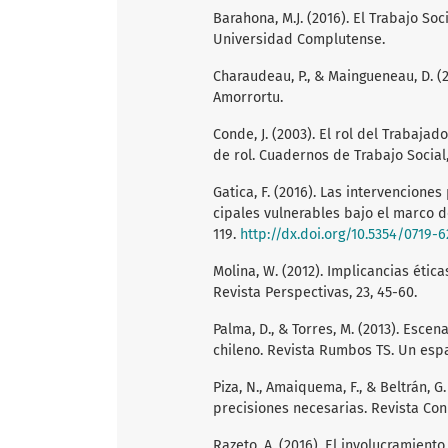
Barahona, M.J. (2016). El Trabajo Soc
Universidad Complutense.
Charaudeau, P., & Maingueneau, D. (2
Amorrortu.
Conde, J. (2003). El rol del Trabaja
de rol. Cuadernos de Trabajo Social, 
Gatica, F. (2016). Las intervencion
cipales vulnerables bajo el marco de 
119.
http://dx.doi.org/10.5354/0719-
Molina, W. (2012). Implicancias ética
Revista Perspectivas, 23, 45-60.
Palma, D., & Torres, M. (2013). Escen
chileno. Revista Rumbos TS. Un espaci
Piza, N., Amaiquema, F., & Beltrán, G
precisiones necesarias. Revista Conr
Razeto, A. (2016). El involucramiento