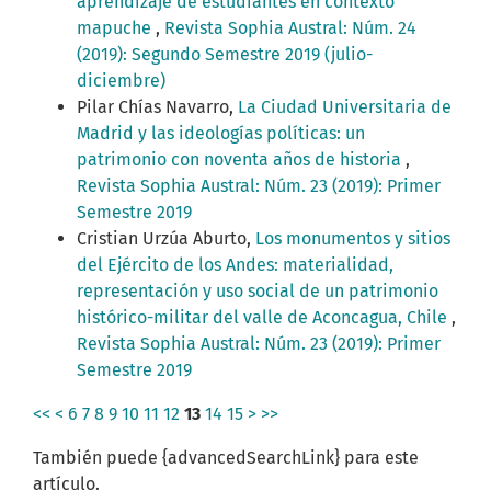
aprendizaje de estudiantes en contexto
mapuche
,
Revista Sophia Austral: Núm. 24
(2019): Segundo Semestre 2019 (julio-
diciembre)
Pilar Chías Navarro,
La Ciudad Universitaria de
Madrid y las ideologías políticas: un
patrimonio con noventa años de historia
,
Revista Sophia Austral: Núm. 23 (2019): Primer
Semestre 2019
Cristian Urzúa Aburto,
Los monumentos y sitios
del Ejército de los Andes: materialidad,
representación y uso social de un patrimonio
histórico-militar del valle de Aconcagua, Chile
,
Revista Sophia Austral: Núm. 23 (2019): Primer
Semestre 2019
<<
<
6
7
8
9
10
11
12
13
14
15
>
>>
También puede {advancedSearchLink} para este
artículo.