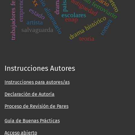
trabajadores ferroviarios
emprendimiento
parimonio alimentario
patrimonio ferroviario
reportero
paisaje
antiguedad
estado
escolares
drama histórico
enap
tortura
artista
salvaguarda
teoría
Instrucciones Autores
Instrucciones para autores/as
Declaración de Autoría
Proceso de Revisión de Pares
Guía de Buenas Prácticas
Acceso abierto