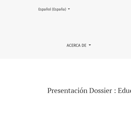
Cambiar el idioma. El actual es:
Español (España)
Presentación Dossier : Educación histórica y
ACERCA DE
Presentación Dossier : Edu