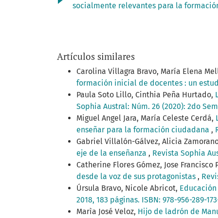
socialmente relevantes para la formaci
Artículos similares
Carolina Villagra Bravo, María Elena M
formación inicial de docentes : un estu
Paula Soto Lillo, Cinthia Peña Hurtado,
Sophia Austral: Núm. 26 (2020): 2do Sem
Miguel Angel Jara, María Celeste Cerdá,
enseñar para la formación ciudadana
,
Gabriel Villalón-Gálvez, Alicia Zamoran
eje de la enseñanza
,
Revista Sophia Aust
Catherine Flores Gómez, Jose Francisco 
desde la voz de sus protagonistas
,
Revi
Úrsula Bravo, Nicole Abricot,
Educación 
2018, 183 páginas. ISBN: 978-956-289-173
Marìa José Veloz,
Hijo de ladrón de Manu