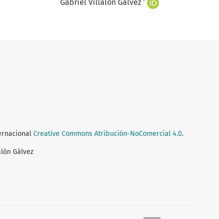
+
Gabriel Villalón Gálvez
ternacional
Creative Commons Atribución-NoComercial 4.0
.
alón Gálvez