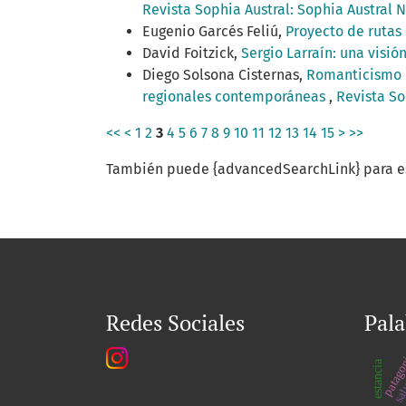
Revista Sophia Austral: Sophia Austral 
Eugenio Garcés Feliú,
Proyecto de rutas 
David Foitzick,
Sergio Larraín: una visió
Diego Solsona Cisternas,
Romanticismo e
regionales contemporáneas
,
Revista So
<<
<
1
2
3
4
5
6
7
8
9
10
11
12
13
14
15
>
>>
También puede {advancedSearchLink} para es
Redes Sociales
Pala
sal
patago
estancia