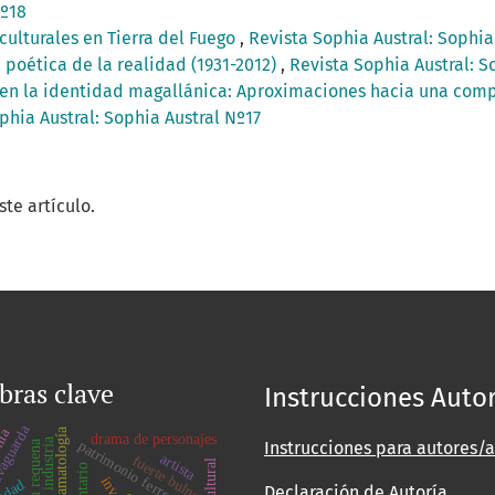
Nº18
culturales en Tierra del Fuego
,
Revista Sophia Austral: Sophia
n poética de la realidad (1931-2012)
,
Revista Sophia Austral: S
n la identidad magallánica: Aproximaciones hacia una compr
phia Austral: Sophia Austral Nº17
te artículo.
bras clave
Instrucciones Auto
vaguarda
nia
dramatología
drama de personajes
industria
patrimonio ferroviario
Instrucciones para autores/a
artista
fuerte bulnes
Declaración de Autoría