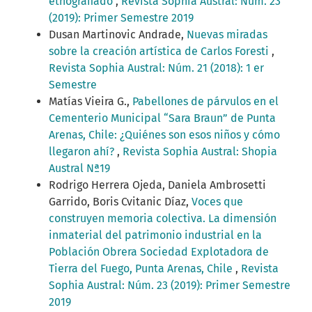
etnografiado
,
Revista Sophia Austral: Núm. 23
(2019): Primer Semestre 2019
Dusan Martinovic Andrade,
Nuevas miradas
sobre la creación artística de Carlos Foresti
,
Revista Sophia Austral: Núm. 21 (2018): 1 er
Semestre
Matías Vieira G.,
Pabellones de párvulos en el
Cementerio Municipal “Sara Braun” de Punta
Arenas, Chile: ¿Quiénes son esos niños y cómo
llegaron ahí?
,
Revista Sophia Austral: Shopia
Austral Nª19
Rodrigo Herrera Ojeda, Daniela Ambrosetti
Garrido, Boris Cvitanic Díaz,
Voces que
construyen memoria colectiva. La dimensión
inmaterial del patrimonio industrial en la
Población Obrera Sociedad Explotadora de
Tierra del Fuego, Punta Arenas, Chile
,
Revista
Sophia Austral: Núm. 23 (2019): Primer Semestre
2019