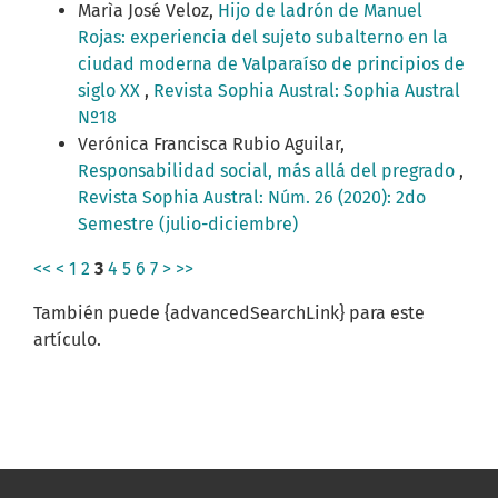
Marìa José Veloz,
Hijo de ladrón de Manuel
Rojas: experiencia del sujeto subalterno en la
ciudad moderna de Valparaíso de principios de
siglo XX
,
Revista Sophia Austral: Sophia Austral
Nº18
Verónica Francisca Rubio Aguilar,
Responsabilidad social, más allá del pregrado
,
Revista Sophia Austral: Núm. 26 (2020): 2do
Semestre (julio-diciembre)
<<
<
1
2
3
4
5
6
7
>
>>
También puede {advancedSearchLink} para este
artículo.