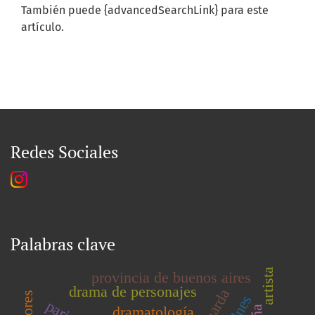
También puede {advancedSearchLink} para este
artículo.
Redes Sociales
Palabras clave
artista
provincia de buenos aires
drama de personajes
dramatología