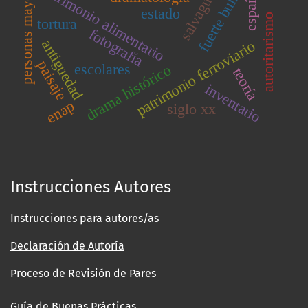
salvaguarda
personas mayores
fuerte bulnes
parimonio alimentario
españa
estado
autoritarismo
tortura
fotografía
antiguedad
patrimonio ferroviario
paisaje
escolares
drama histórico
teoría
inventario
enap
siglo xx
Instrucciones Autores
Instrucciones para autores/as
Declaración de Autoría
Proceso de Revisión de Pares
Guía de Buenas Prácticas