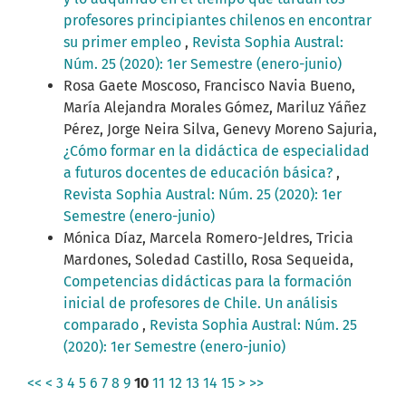
profesores principiantes chilenos en encontrar
su primer empleo
,
Revista Sophia Austral:
Núm. 25 (2020): 1er Semestre (enero-junio)
Rosa Gaete Moscoso, Francisco Navia Bueno,
María Alejandra Morales Gómez, Mariluz Yáñez
Pérez, Jorge Neira Silva, Genevy Moreno Sajuria,
¿Cómo formar en la didáctica de especialidad
a futuros docentes de educación básica?
,
Revista Sophia Austral: Núm. 25 (2020): 1er
Semestre (enero-junio)
Mónica Díaz, Marcela Romero-Jeldres, Tricia
Mardones, Soledad Castillo, Rosa Sequeida,
Competencias didácticas para la formación
inicial de profesores de Chile. Un análisis
comparado
,
Revista Sophia Austral: Núm. 25
(2020): 1er Semestre (enero-junio)
<<
<
3
4
5
6
7
8
9
10
11
12
13
14
15
>
>>