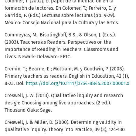
Colomer, T. (2002). El papel de la mediación en la
formación de lectores. En Colomer, T.; Ferreiro, E. y
Garrido, F. (Eds.) Lecturas sobre lecturas (pp. 9-29).
México: Consejo Nacional para la Cultura y las Artes.
Commeyras, M., Bisplinghoff, B.S., & Olson, J. (Eds.).
(2003). Teachers as Readers. Perspectives on the
Importance of Reading in Teachers’ Classrooms and
Lives. Newark: Delaware: ERIC.
Cremin, T.; Bearne, E.; Mottram, M. y Goodwin, P. (2008).
Primary teachers as readers. English in Education, 42 (1),
8-23. Doi:
https://doi.org/10.1111/j.1754-8845.2007.00001.x
Creswell, J. W. (2013). Qualitative inquiry and research
design: Choosing among five approaches. (2 ed.).
Thousand Oaks: Sage.
Creswell, J. & Miller, D. (2000). Determining validity in
qualitative inquiry. Theory into Practice, 39 (3), 124-130