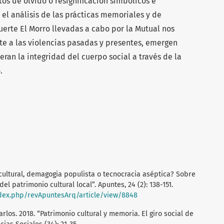
tos de olvido o resignificación simbólicos e
 el análisis de las prácticas memoriales y de
Fuerte El Morro llevadas a cabo por la Mutual nos
e a las violencias pasadas y presentes, emergen
ran la integridad del cuerpo social a través de la
.
 cultural, demagogia populista o tecnocracia aséptica? Sobre
el patrimonio cultural local”. Apuntes, 24 (2): 138-151.
index.php/revApuntesArq/article/view/8848
Carlos. 2018. “Patrimonio cultural y memoria. El giro social de