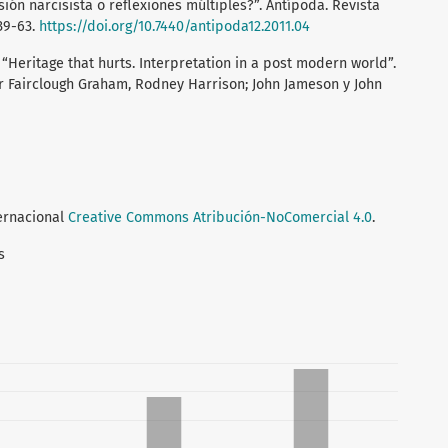
usión narcisista o reflexiones múltiples?”. Antípoda. Revista
39-63.
https://doi.org/10.7440/antipoda12.2011.04
. “Heritage that hurts. Interpretation in a post modern world”.
r Fairclough Graham, Rodney Harrison; John Jameson y John
ternacional
Creative Commons Atribución-NoComercial 4.0
.
s