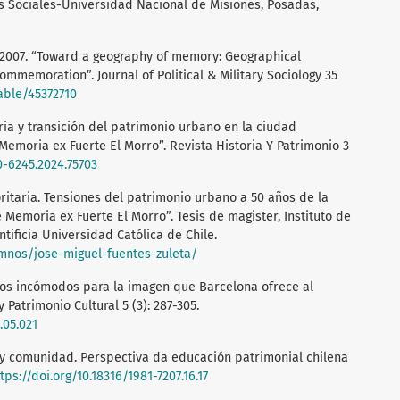
 Sociales-Universidad Nacional de Misiones, Posadas,
. 2007. “Toward a geography of memory: Geographical
memoration”. Journal of Political & Military Sociology 35
table/45372710
ria y transición del patrimonio urbano en la ciudad
e Memoria ex Fuerte El Morro”. Revista Historia Y Patrimonio 3
0-6245.2024.75703
ritaria. Tensiones del patrimonio urbano a 50 años de la
 Memoria ex Fuerte El Morro”. Tesis de magister, Instituto de
ntificia Universidad Católica de Chile.
umnos/jose-miguel-fuentes-zuleta/
nios incómodos para la imagen que Barcelona ofrece al
Patrimonio Cultural 5 (3): 287-305.
.05.021
o y comunidad. Perspectiva da educación patrimonial chilena
tps://doi.org/10.18316/1981-7207.16.17