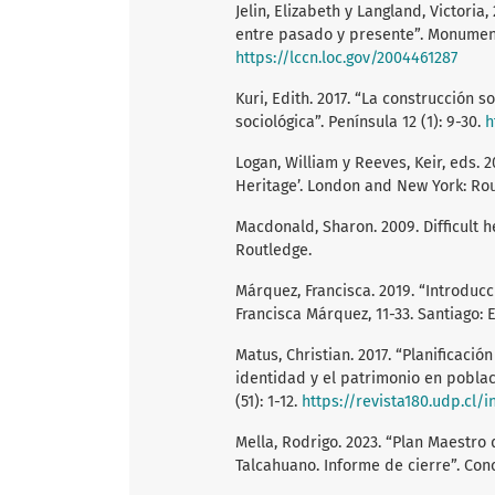
Jelin, Elizabeth y Langland, Victoria
entre pasado y presente”. Monumento
https://lccn.loc.gov/2004461287
Kuri, Edith. 2017. “La construcción 
sociológica”. Península 12 (1): 9-30.
h
Logan, William y Reeves, Keir, eds. 2
Heritage’. London and New York: Rou
Macdonald, Sharon. 2009. Difficult 
Routledge.
Márquez, Francisca. 2019. “Introducc
Francisca Márquez, 11-33. Santiago:
Matus, Christian. 2017. “Planificaci
identidad y el patrimonio en poblac
(51): 1-12.
https://revista180.udp.cl/
Mella, Rodrigo. 2023. “Plan Maestro
Talcahuano. Informe de cierre”. Con