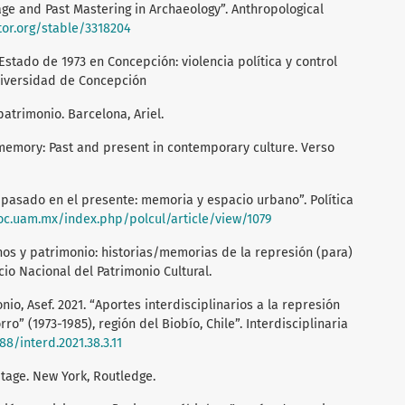
age and Past Mastering in Archaeology”. Anthropological
tor.org/stable/3318204
Estado de 1973 en Concepción: violencia política y control
Universidad de Concepción
patrimonio. Barcelona, Ariel.
 memory: Past and present in contemporary culture. Verso
el pasado en el presente: memoria y espacio urbano”. Política
xoc.uam.mx/index.php/polcul/article/view/1079
nos y patrimonio: historias/memorias de la represión (para)
cio Nacional del Patrimonio Cultural.
onio, Asef. 2021. “Aportes interdisciplinarios a la represión
rro” (1973-1985), región del Biobío, Chile”. Interdisciplinaria
88/interd.2021.38.3.11
itage. New York, Routledge.