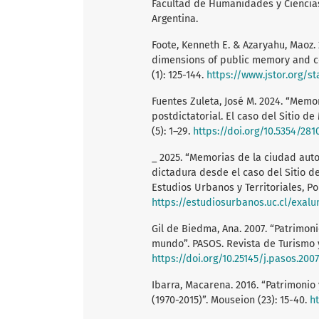
Facultad de Humanidades y Ciencias
Argentina.
Foote, Kenneth E. & Azaryahu, Maoz
dimensions of public memory and com
(1): 125-144.
https://www.jstor.org/s
Fuentes Zuleta, José M. 2024. “Memo
postdictatorial. El caso del Sitio d
(5): 1–29.
https://doi.org/10.5354/281
_ 2025. “Memorias de la ciudad auto
dictadura desde el caso del Sitio de
Estudios Urbanos y Territoriales, Po
https://estudiosurbanos.uc.cl/exal
Gil de Biedma, Ana. 2007. “Patrimo
mundo”. PASOS. Revista de Turismo y 
https://doi.org/10.25145/j.pasos.2007
Ibarra, Macarena. 2016. “Patrimoni
(1970-2015)”. Mouseion (23): 15-40.
ht