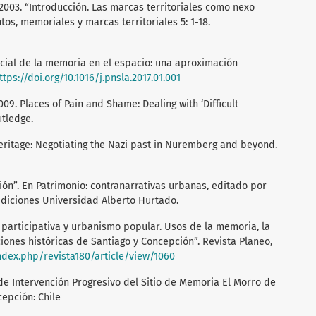
, 2003. “Introducción. Las marcas territoriales como nexo
s, memoriales y marcas territoriales 5: 1-18.
social de la memoria en el espacio: una aproximación
ttps://doi.org/10.1016/j.pnsla.2017.01.001
009. Places of Pain and Shame: Dealing with ‘Difficult
tledge.
heritage: Negotiating the Nazi past in Nuremberg and beyond.
ión”. En Patrimonio: contranarrativas urbanas, editado por
 Ediciones Universidad Alberto Hurtado.
ón participativa y urbanismo popular. Usos de la memoria, la
iones históricas de Santiago y Concepción”. Revista Planeo,
index.php/revista180/article/view/1060
 de Intervención Progresivo del Sitio de Memoria El Morro de
cepción: Chile