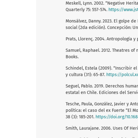
Meskell, Lynn. 2002. “Negative Herit
Quarterly 75: 557-574.
https://www.js
Monsálvez, Danny. 2023. El golpe de 
social (2da edición). Concepción: 
Prats, Llorenç. 2004. Antropología y 
Samuel, Raphael. 2012. Theatres of
Books.
Schindel, Estela (2009). “Inscribir 
y cultura (31): 65-87.
https://polcul.
Seguel, Pablo. 2019. Derechos huma
estatal en Chile. Ediciones del Servi
Tesche, Paula, González, Javier y Ant
política: el caso del ex Fuerte “El Mo
38 (3): 185-201.
https://doi.org/10.168
Smith, Laurajane. 2006. Uses Of Her