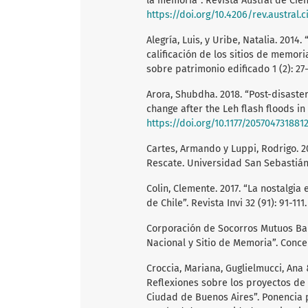
la memoria”. Revista Austral de Cienc
https://doi.org/10.4206/rev.austral.
Alegría, Luis, y Uribe, Natalia. 201
calificación de los sitios de memor
sobre patrimonio edificado 1 (2): 27
Arora, Shubdha. 2018. “Post-disast
change after the Leh flash floods in
https://doi.org/10.1177/205704731881
Cartes, Armando y Luppi, Rodrigo. 2
Rescate. Universidad San Sebastián
Colin, Clemente. 2017. “La nostalgia
de Chile”. Revista Invi 32 (91): 91-111
Corporación de Socorros Mutuos Bau
Nacional y Sitio de Memoria”. Conce
Croccia, Mariana, Guglielmucci, Ana 
Reflexiones sobre los proyectos de
Ciudad de Buenos Aires”. Ponencia p