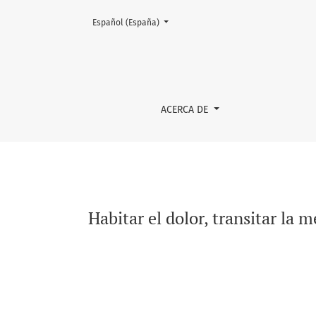
Cambiar el idioma. El actual es:
Español (España)
Habitar el dolor, transitar la memoria. Resis
ACERCA DE
Habitar el dolor, transitar la 