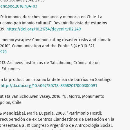
ias Sociales (34): 21-35.
cienc.soc.2018.n34-03
4. “Patrimonio, derechos humanos y memoria en Chile. La
ia como patrimonio cultural”. Devenir-Revista de estudios
-39.
https://doi.org/10.21754/devenir.v1i2.249
er memoryscapes: Communicating disaster risks and climate
 2010”. Communication and the Public 3 (4): 310-321.
2970
013. Archivos históricos de Talcahuano, Crónica de un
 Ediciones.
 en la producción urbana: la defensa de barrios en Santiago
.
http://dx.doi.org/10.4067/S0718-83582017000300091
tista van Schouwen Vasey. 2016. “El Morro, Monumento
pción, Chile
& Mendizábal, María Eugenia. 2008. “Patrimonio Hostil:
 recuperación de ex Centros Clandestinos de Detención en la
resentada al IX Congreso Argentino de Antropología Social.