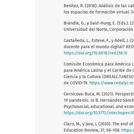
Benítez, R. (2018). Análisis de las 
los espacios de formación virtual. So
Brändle, G., y Said-Hung, E. (Eds.). (
Universidad del Norte, Corporación 
Castañeda, L., Esteve, F., y Adell, J
docente para el mundo digital? RED. 
https://doi.org/10.6018/red/56/6
Comisión Económica para América Lat
para América Latina y el Caribe de 
Ciencia y la Cultura (OREALC/UNESC
de COVID-19.
https://www.redalyc.o
Cernicova-Buca, M. (2021). Perspec
19 pandemic. In B. Hernández-Sánchez,
Psychosocial, educational, and econ
https://doi.org/10.5772/intechopen.1
Claro, M., y Jara, I. (2020). The end o
Education Review, 37, 96–108.
https: