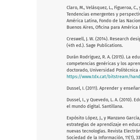
Claro, M., Velásquez, L., Figueroa, C.,
Tendencias emergentes y perspectiv
América Latina, Fondo de las Nacion
Buenos Aires, Oficina para América 
Creswell, J. W. (2014). Research de
(4th ed.). Sage Publications.
Durán Rodríguez, R. A. (2015). La ed
competencias genéricas y los apren
doctorado, Universidad Politécnica 
https://www.tdx.cat/bitstream/ha
Dussel, I. (2011). Aprender y enseñar
Dussel, I., y Quevedo, L. A. (2010).
el mundo digital. Santillana.
Expósito López, J., y Manzano García,
estrategias de aprendizaje en educ
nuevas tecnologías. Revista Electrón
Sociedad de la Información, 11(1), 3