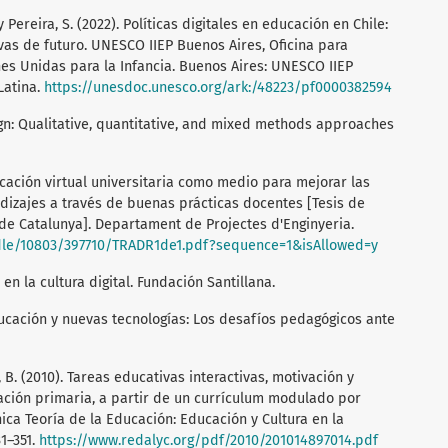
 y Pereira, S. (2022). Políticas digitales en educación en Chile:
as de futuro. UNESCO IIEP Buenos Aires, Oficina para
es Unidas para la Infancia. Buenos Aires: UNESCO IIEP
Latina.
https://unesdoc.unesco.org/ark:/48223/pf0000382594
sign: Qualitative, quantitative, and mixed methods approaches
ucación virtual universitaria como medio para mejorar las
dizajes a través de buenas prácticas docentes [Tesis de
de Catalunya]. Departament de Projectes d'Enginyeria.
ndle/10803/397710/TRADR1de1.pdf?sequence=1&isAllowed=y
 en la cultura digital. Fundación Santillana.
 Educación y nuevas tecnologías: Los desafíos pedagógicos ante
 B. (2010). Tareas educativas interactivas, motivación y
ación primaria, a partir de un currículum modulado por
ica Teoría de la Educación: Educación y Cultura en la
31–351.
https://www.redalyc.org/pdf/2010/201014897014.pdf