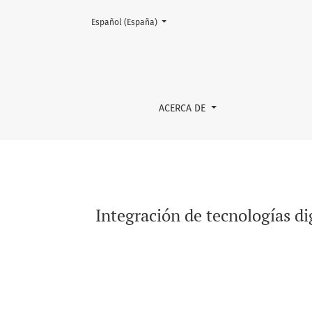
Cambiar el idioma. El actual es:
Español (España)
Integración de tecnologías digitales en la e
ACERCA DE
Integración de tecnologías di