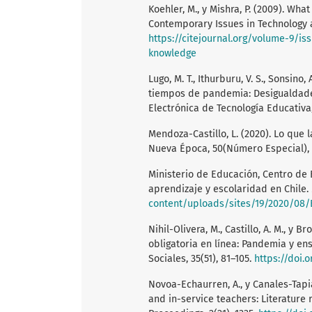
Koehler, M., y Mishra, P. (2009). Wh
Contemporary Issues in Technology a
https://citejournal.org/volume-9/is
knowledge
Lugo, M. T., Ithurburu, V. S., Sonsino,
tiempos de pandemia: Desigualdades
Electrónica de Tecnología Educativa,
Mendoza-Castillo, L. (2020). Lo que
Nueva Época, 50(Número Especial),
Ministerio de Educación, Centro de 
aprendizaje y escolaridad en Chile.
content/uploads/sites/19/2020/08
Nihil-Olivera, M., Castillo, A. M., y 
obligatoria en línea: Pandemia y en
Sociales, 35(51), 81–105.
https://doi.o
Novoa-Echaurren, A., y Canales-Tapia
and in-service teachers: Literature 