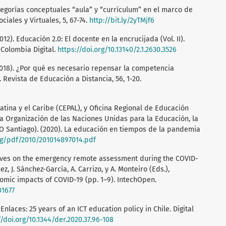
categorías conceptuales “aula” y “currículum” en el marco de
ciales y Virtuales, 5, 67-74.
http://bit.ly/2yTMjf6
2012). Educación 2.0: El docente en la encrucijada (Vol. II).
Colombia Digital.
https://doi.org/10.13140/2.1.2630.3526
. (2018). ¿Por qué es necesario repensar la competencia
Revista de Educación a Distancia, 56, 1-20.
ina y el Caribe (CEPAL), y Oficina Regional de Educación
la Organización de las Naciones Unidas para la Educación, la
O Santiago). (2020). La educación en tiempos de la pandemia
rg/pdf/2010/201014897014.pdf
tives on the emergency remote assessment during the COVID-
 J. Sánchez-García, A. Carrizo, y A. Monteiro (Eds.),
omic impacts of COVID-19 (pp. 1–9). IntechOpen.
01677
f Enlaces: 25 years of an ICT education policy in Chile. Digital
//doi.org/10.1344/der.2020.37.96-108