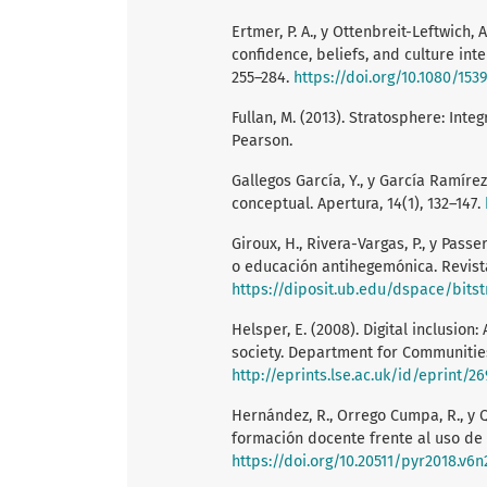
Ertmer, P. A., y Ottenbreit-Leftwich,
confidence, beliefs, and culture int
255–284.
https://doi.org/10.1080/153
Fullan, M. (2013). Stratosphere: Int
Pearson.
Gallegos García, Y., y García Ramírez
conceptual. Apertura, 14(1), 132–147.
Giroux, H., Rivera-Vargas, P., y Pas
o educación antihegemónica. Revista 
https://diposit.ub.edu/dspace/bits
Helsper, E. (2008). Digital inclusion
society. Department for Communitie
http://eprints.lse.ac.uk/id/eprint/2
Hernández, R., Orrego Cumpa, R., y 
formación docente frente al uso de l
https://doi.org/10.20511/pyr2018.v6n