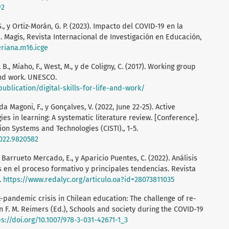
92
. S., y Ortiz-Morán, G. P. (2023). Impacto del COVID-19 en la
. Magis, Revista Internacional de Investigación en Educación,
eriana.m16.icge
B., Miaho, F., West, M., y de Coligny, C. (2017). Working group
 and work. UNESCO.
blication/digital-skills-for-life-and-work/
da Magoni, F., y Gonçalves, V. (2022, June 22-25). Active
es in learning: A systematic literature review. [Conference].
on Systems and Technologies (CISTI)., 1-5.
2022.9820582
, Barrueto Mercado, E., y Aparicio Puentes, C. (2022). Análisis
s en el proceso formativo y principales tendencias. Revista
.
https://www.redalyc.org/articulo.oa?id=28073811035
ost-pandemic crisis in Chilean education: The challenge of re-
In F. M. Reimers (Ed.), Schools and society during the COVID-19
ps://doi.org/10.1007/978-3-031-42671-1_3