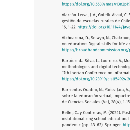
https://doi.org/10.5539/mas.v13n2p1
Alarcón-Leiva, J. A., Gotelli-Alvial, C
gestión de escuelas rurales de Chile
16, 1–22.
https://doi.org/10.11144/Jav
Atchoarena, D., Selwyn, N., Chakroun, 
on education: Digital skills for life
https://broadbandcommission.org/pu
Barbieri da Silva, L., Loureiro, A., Mo
methodologies and digital technologi
17th Iberian Conference on Informati
https://doi.org/10.23919/cisti54924.
Barrientos Oradini, N., Yáñez Jara, V.
sobre la educación virtual, impacto
de Ciencias Sociales (Ve), 28(4), 1-15
Bellei, C., y Contreras, M. (2024). P
institutionalizing school education. 
pandemic (pp. 43–62). Springer.
htt