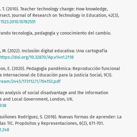
 A. T. (2010). Teacher technology change: How knowledge,
ersect. Journal of Research on Technology in Education, 42(3),
91523.2010.10782551
egrando tecnología, pedagogía y conocimiento del cambio.
, M. (2022). Inclusión digital educativa: Una cartografía
https://doi.org/10.32870/Ap.v14n1.2118
seron, E. (2020). Pedagogía pandémica: Reproducción funcional
Internacional de Educación para la Justicia Social, 9(3).
tream/2445/173112/1/704153.pdf
: An analysis of social disadvantage and the information
s and Local Government, London, UK.
6938
Quiñones Rodríguez, S. (2018). Nuevas formas de aprender: La
as TIC. Propósitos y Representaciones, 6(2), 671-701.
2.248