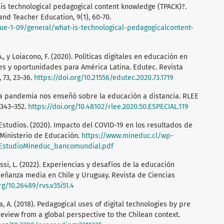
at is technological pedagogical content knowledge (TPACK)?.
nd Teacher Education, 9(1), 60-70.
sue-1-09/general/what-is-technological-pedagogicalcontent-
 A., y Loiacono, F. (2020). Políticas digitales en educación en
 y oportunidades para América Latina. Edutec. Revista
 73, 23–36.
https://doi.org/10.21556/edutec.2020.73.1719
 la pandemia nos enseñó sobre la educación a distancia. RLEE
 343–352.
https://doi.org/10.48102/rlee.2020.50.ESPECIAL.119
Estudios. (2020). Impacto del COVID-19 en los resultados de
 Ministerio de Educación.
https://www.mineduc.cl/wp-
/EstudioMineduc_bancomundial.pdf
Brossi, L. (2022). Experiencias y desafíos de la educación
señanza media en Chile y Uruguay. Revista de Ciencias
rg/10.26489/rvs.v35i51.4
, A. (2018). Pedagogical uses of digital technologies by pre
review from a global perspective to the Chilean context.