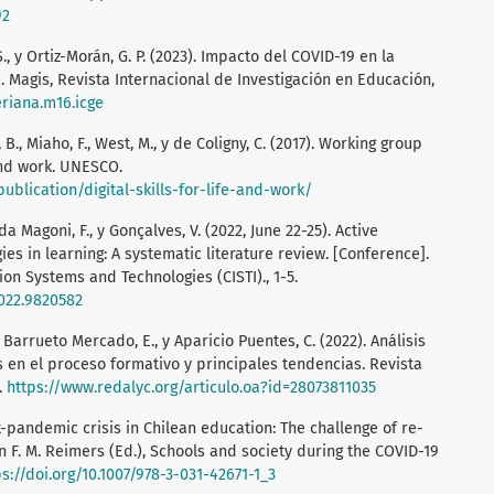
92
. S., y Ortiz-Morán, G. P. (2023). Impacto del COVID-19 en la
. Magis, Revista Internacional de Investigación en Educación,
eriana.m16.icge
B., Miaho, F., West, M., y de Coligny, C. (2017). Working group
 and work. UNESCO.
blication/digital-skills-for-life-and-work/
da Magoni, F., y Gonçalves, V. (2022, June 22-25). Active
es in learning: A systematic literature review. [Conference].
on Systems and Technologies (CISTI)., 1-5.
2022.9820582
, Barrueto Mercado, E., y Aparicio Puentes, C. (2022). Análisis
s en el proceso formativo y principales tendencias. Revista
.
https://www.redalyc.org/articulo.oa?id=28073811035
ost-pandemic crisis in Chilean education: The challenge of re-
In F. M. Reimers (Ed.), Schools and society during the COVID-19
ps://doi.org/10.1007/978-3-031-42671-1_3