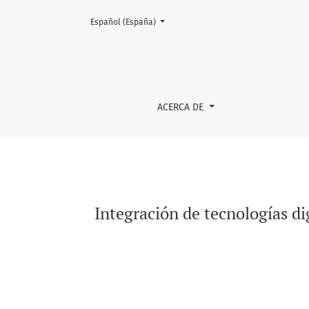
Cambiar el idioma. El actual es:
Español (España)
Integración de tecnologías digitales en la e
ACERCA DE
Integración de tecnologías di