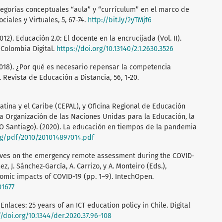
categorías conceptuales “aula” y “currículum” en el marco de
ciales y Virtuales, 5, 67-74.
http://bit.ly/2yTMjf6
2012). Educación 2.0: El docente en la encrucijada (Vol. II).
Colombia Digital.
https://doi.org/10.13140/2.1.2630.3526
. (2018). ¿Por qué es necesario repensar la competencia
Revista de Educación a Distancia, 56, 1-20.
ina y el Caribe (CEPAL), y Oficina Regional de Educación
la Organización de las Naciones Unidas para la Educación, la
O Santiago). (2020). La educación en tiempos de la pandemia
rg/pdf/2010/201014897014.pdf
tives on the emergency remote assessment during the COVID-
 J. Sánchez-García, A. Carrizo, y A. Monteiro (Eds.),
omic impacts of COVID-19 (pp. 1–9). IntechOpen.
01677
f Enlaces: 25 years of an ICT education policy in Chile. Digital
//doi.org/10.1344/der.2020.37.96-108