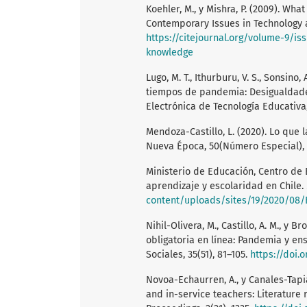
Koehler, M., y Mishra, P. (2009). Wh
Contemporary Issues in Technology a
https://citejournal.org/volume-9/is
knowledge
Lugo, M. T., Ithurburu, V. S., Sonsino,
tiempos de pandemia: Desigualdades
Electrónica de Tecnología Educativa,
Mendoza-Castillo, L. (2020). Lo que
Nueva Época, 50(Número Especial),
Ministerio de Educación, Centro de 
aprendizaje y escolaridad en Chile.
content/uploads/sites/19/2020/08
Nihil-Olivera, M., Castillo, A. M., y 
obligatoria en línea: Pandemia y en
Sociales, 35(51), 81–105.
https://doi.o
Novoa-Echaurren, A., y Canales-Tapia
and in-service teachers: Literature 