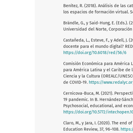
Benítez, R. (2018). Análisis de las 
los espacios de formación virtual. So
Brändle, G., y Said-Hung, E. (Eds.). (
Universidad del Norte, Corporación 
Castañeda, L., Esteve, F., y Adell, J
docente para el mundo digital? RED. 
https://doi.org/10.6018/red/56/6
Comisión Económica para América Lat
para América Latina y el Caribe de 
Ciencia y la Cultura (OREALC/UNESC
de COVID-19.
https://www.redalyc.o
Cernicova-Buca, M. (2021). Perspec
19 pandemic. In B. Hernández-Sánchez,
Psychosocial, educational, and econ
https://doi.org/10.5772/intechopen.1
Claro, M., y Jara, I. (2020). The end o
Education Review, 37, 96–108.
https: