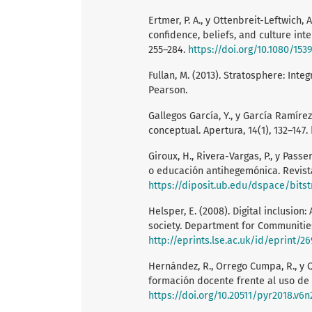
Ertmer, P. A., y Ottenbreit-Leftwich,
confidence, beliefs, and culture int
255–284.
https://doi.org/10.1080/153
Fullan, M. (2013). Stratosphere: Int
Pearson.
Gallegos García, Y., y García Ramírez
conceptual. Apertura, 14(1), 132–147.
Giroux, H., Rivera-Vargas, P., y Pas
o educación antihegemónica. Revista 
https://diposit.ub.edu/dspace/bits
Helsper, E. (2008). Digital inclusion
society. Department for Communitie
http://eprints.lse.ac.uk/id/eprint/2
Hernández, R., Orrego Cumpa, R., y 
formación docente frente al uso de l
https://doi.org/10.20511/pyr2018.v6n