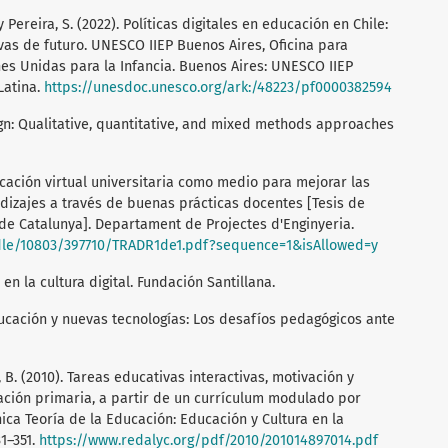
 y Pereira, S. (2022). Políticas digitales en educación en Chile:
as de futuro. UNESCO IIEP Buenos Aires, Oficina para
es Unidas para la Infancia. Buenos Aires: UNESCO IIEP
Latina.
https://unesdoc.unesco.org/ark:/48223/pf0000382594
sign: Qualitative, quantitative, and mixed methods approaches
ucación virtual universitaria como medio para mejorar las
dizajes a través de buenas prácticas docentes [Tesis de
de Catalunya]. Departament de Projectes d'Enginyeria.
ndle/10803/397710/TRADR1de1.pdf?sequence=1&isAllowed=y
 en la cultura digital. Fundación Santillana.
 Educación y nuevas tecnologías: Los desafíos pedagógicos ante
 B. (2010). Tareas educativas interactivas, motivación y
ación primaria, a partir de un currículum modulado por
ica Teoría de la Educación: Educación y Cultura en la
31–351.
https://www.redalyc.org/pdf/2010/201014897014.pdf