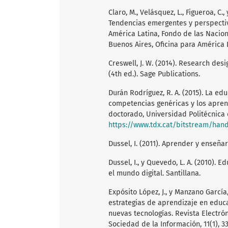
Claro, M., Velásquez, L., Figueroa, C.,
Tendencias emergentes y perspectiv
América Latina, Fondo de las Nacion
Buenos Aires, Oficina para América 
Creswell, J. W. (2014). Research de
(4th ed.). Sage Publications.
Durán Rodríguez, R. A. (2015). La ed
competencias genéricas y los apren
doctorado, Universidad Politécnica 
https://www.tdx.cat/bitstream/ha
Dussel, I. (2011). Aprender y enseñar
Dussel, I., y Quevedo, L. A. (2010).
el mundo digital. Santillana.
Expósito López, J., y Manzano García,
estrategias de aprendizaje en educ
nuevas tecnologías. Revista Electrón
Sociedad de la Información, 11(1), 3