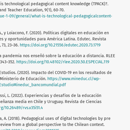
at is technological pedagogical content knowledge (TPACK)?.
nd Teacher Education, 9(1), 60-70.
sue-1-09/general/what-is-technological-pedagogicalcontent-
 A., y Loiacono, F. (2020). Políticas digitales en educación en
 y oportunidades para América Latina. Edutec. Revista
 73, 23–36.
https://doi.org/10.21556/edutec.2020.73.1719
 la pandemia nos enseñó sobre la educación a distancia. RLEE
 343–352.
https://doi.org/10.48102/rlee.2020.50.ESPECIAL.119
Estudios. (2020). Impacto del COVID-19 en los resultados de
 Ministerio de Educación.
https://www.mineduc.cl/wp-
/EstudioMineduc_bancomundial.pdf
Brossi, L. (2022). Experiencias y desafíos de la educación
señanza media en Chile y Uruguay. Revista de Ciencias
rg/10.26489/rvs.v35i51.4
, A. (2018). Pedagogical uses of digital technologies by pre
review from a global perspective to the Chilean context.