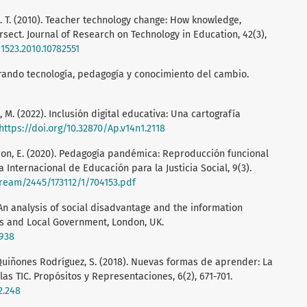
 A. T. (2010). Teacher technology change: How knowledge,
ersect. Journal of Research on Technology in Education, 42(3),
91523.2010.10782551
egrando tecnología, pedagogía y conocimiento del cambio.
, M. (2022). Inclusión digital educativa: Una cartografía
https://doi.org/10.32870/Ap.v14n1.2118
seron, E. (2020). Pedagogía pandémica: Reproducción funcional
Internacional de Educación para la Justicia Social, 9(3).
tream/2445/173112/1/704153.pdf
: An analysis of social disadvantage and the information
s and Local Government, London, UK.
6938
Quiñones Rodríguez, S. (2018). Nuevas formas de aprender: La
as TIC. Propósitos y Representaciones, 6(2), 671-701.
2.248