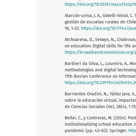
https://doi.org/10.5539/mas.v13n2p1
Alarcón-Leiva, J. A., Gotelli-Alvial, C
gestión de escuelas rurales de Chile
16, 1–22.
https://doi.org/10.11144/Jav
Atchoarena, D., Selwyn, N., Chakroun, 
on education: Digital skills for life
https://broadbandcommission.org/pu
Barbieri da Silva, L., Loureiro, A., Mo
methodologies and digital technologi
17th Iberian Conference on Informati
https://doi.org/10.23919/cisti54924.
Barrientos Oradini, N., Yáñez Jara, V.
sobre la educación virtual, impacto
de Ciencias Sociales (Ve), 28(4), 1-15
Bellei, C., y Contreras, M. (2024). P
institutionalizing school education. 
pandemic (pp. 43–62). Springer.
htt