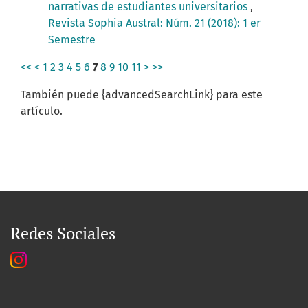
narrativas de estudiantes universitarios
,
Revista Sophia Austral: Núm. 21 (2018): 1 er
Semestre
<<
<
1
2
3
4
5
6
7
8
9
10
11
>
>>
También puede {advancedSearchLink} para este
artículo.
Redes Sociales