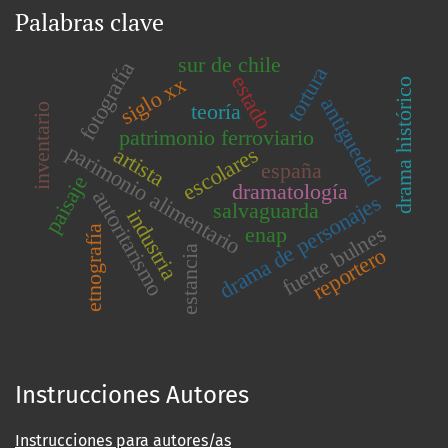
Palabras clave
sur de chile
fotografía
tortura
estado
siglo xx
drama histórico
antiguedad
teoría
inventario
patrimonio ferroviario
parimonio alimentario
artista
escolares
españa
paisaje
dramatología
autoritarismo
drama de personajes
salvaguarda
industria
fuerte bulnes
enap
etnografía
estancia
reportero
Instrucciones Autores
Instrucciones para autores/as