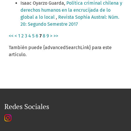
Isaac Oyarzo Guarda,
Política criminal chilena y
derechos humanos en la encrucijada de lo
global a lo local
,
Revista Sophia Austral: Núm.
20: Segundo Semestre 2017
<<
<
1
2
3
4
5
6
7
8
9
>
>>
También puede {advancedSearchLink} para este
artículo.
Redes Sociales