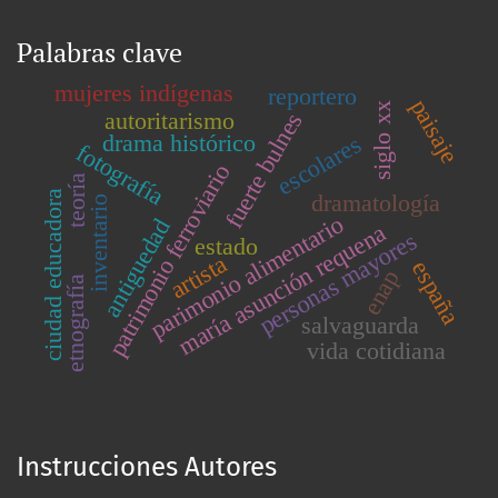
Palabras clave
mujeres indígenas
reportero
paisaje
siglo xx
autoritarismo
fuerte bulnes
drama histórico
escolares
fotografía
patrimonio ferroviario
teoría
ciudad educadora
dramatología
inventario
parimonio alimentario
antiguedad
maría asunción requena
personas mayores
estado
artista
españa
enap
etnografía
salvaguarda
vida cotidiana
Instrucciones Autores