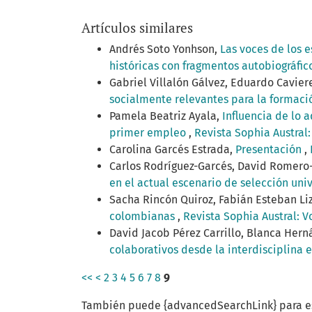
Artículos similares
Andrés Soto Yonhson,
Las voces de los e
históricas con fragmentos autobiográfic
Gabriel Villalón Gálvez, Eduardo Cavie
socialmente relevantes para la formac
Pamela Beatriz Ayala,
Influencia de lo 
primer empleo
,
Revista Sophia Austral:
Carolina Garcés Estrada,
Presentación
,
Carlos Rodríguez-Garcés, David Romero-
en el actual escenario de selección uni
Sacha Rincón Quiroz, Fabián Esteban L
colombianas
,
Revista Sophia Austral: Vo
David Jacob Pérez Carrillo, Blanca Her
colaborativos desde la interdisciplina e
<<
<
2
3
4
5
6
7
8
9
También puede {advancedSearchLink} para es