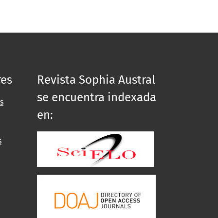
res
Revista Sophia Austral
se encuentra indexada
s
en:
s