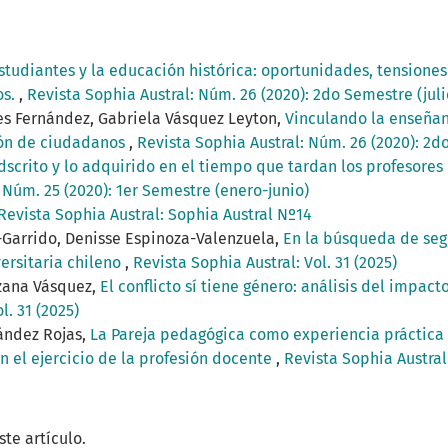
studiantes y la educación histórica: oportunidades, tensiones
os.
,
Revista Sophia Austral: Núm. 26 (2020): 2do Semestre (jul
res Fernández, Gabriela Vásquez Leyton,
Vinculando la enseña
ión de ciudadanos
,
Revista Sophia Austral: Núm. 26 (2020): 2d
adscrito y lo adquirido en el tiempo que tardan los profesores
 Núm. 25 (2020): 1er Semestre (enero-junio)
Revista Sophia Austral: Sophia Austral Nº14
Garrido, Denisse Espinoza-Valenzuela,
En la búsqueda de seg
versitaria chileno
,
Revista Sophia Austral: Vol. 31 (2025)
izana Vásquez,
El conflicto sí tiene género: análisis del impa
l. 31 (2025)
nández Rojas,
La Pareja pedagógica como experiencia práctica
n el ejercicio de la profesión docente
,
Revista Sophia Austral:
te artículo.