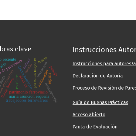
bras clave
Instrucciones Auto
teoría
o reciente
tortura
personas mayores
 de personajes
Instrucciones para autores/a
inventario
rafía
estado
drama histórico
paisaje
io alimentario
antiguedad
españa
Declaración de Autoría
escolares
siglo xx
guarda
p
fuerte bulnes
dramatología
Proceso de Revisión de Pare
patrimonio ferroviario
maría asunción requena
trabajadores ferroviarios
Guía de Buenas Prácticas
Acceso abierto
Pauta de Evaluación