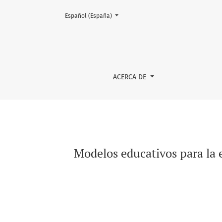
Cambiar el idioma. El actual es:
Español (España)
Modelos educativos para la educación superio
ACERCA DE
Modelos educativos para la 