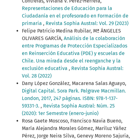
Contreras, Viviana V. Pérez-Herrera,
Representaciones de Educación para la
Ciudadanía en el profesorado en Formación de
primaria
,
Revista Sophia Austral: Vol. 29 (2023)
Felipe Patricio Medina Rubilar, Mª ÁNGELES
OLIVARES GARCÍA,
Análisis de la colaboración
entre Programas de Protección Especializados
en Reinserción Educativa (PDE) y escuelas de
Chile. Una mirada desde el reenganche y la
exclusión educativa
,
Revista Sophia Austral:
Vol. 28 (2022)
Dany López González, Macarena Salas Aguayo,
Digital Capital. Sora Park. Palgrave Macmillan.
London, 2017, 247 páginas. ISBN: 978-1-137-
59331-3.
,
Revista Sophia Austral: Núm. 25
(2020): 1er Semestre (enero-junio)
Rosa Gaete Moscoso, Francisco Navia Bueno,
María Alejandra Morales Gómez, Mariluz Yáñez
Pérez, Jorge Neira Silva, Genevy Moreno Sajuria,