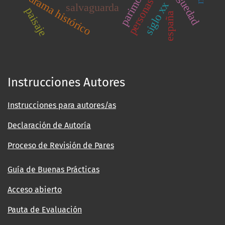
antiguedad
drama histórico
siglo xx
salvaguarda
paisaje
españa
Instrucciones Autores
Instrucciones para autores/as
Declaración de Autoría
Proceso de Revisión de Pares
Guía de Buenas Prácticas
Acceso abierto
Pauta de Evaluación