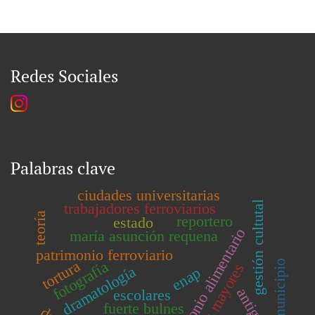
Redes Sociales
Palabras clave
ciudades universitarias
gestión cultutal
trabajadores ferroviarios
teoría
reportero
estado
parimonio alimentario
maría asunción requena
patrimonio ferroviario
tortura
municipio
fotografía
personas mayores
dramatología
enap
escolares
fuerte bulnes