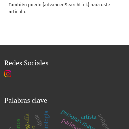
También puede {advancedSearchLink} para este
artículo.
Redes Sociales
Palabras clave
personas mayores
dramatología
antiguedad
artista
enap
etnografía