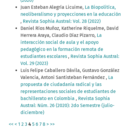
(2026)
Juan Esteban Alegría Licuime,
La Biopolitíca,
neoliberalismo y proyecciones en la educación
,
Revista Sophia Austral: Vol. 28 (2022)
Daniel Ríos Muñoz, Katherine Riquelme, David
Herrera Araya, Claudio Díaz Pizarro,
La
interacción social de aula y el apoyo
pedagógico en la formación remota de
estudiantes escolares
,
Revista Sophia Austral:
Vol. 29 (2023)
Luis Felipe Caballero Dávila, Gustavo González
Valencia, Antoni Santisteban Fernández ,
La
propuesta de ciudadanía radical y las
representaciones sociales de estudiantes de
bachillerato en Colombia
,
Revista Sophia
Austral: Núm. 26 (2020): 2do Semestre (julio-
diciembre)
<<
<
1
2
3
4
5
6
7
8
>
>>