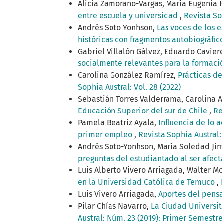
Alicia Zamorano-Vargas, María Eugenia
entre escuela y universidad
,
Revista So
Andrés Soto Yonhson,
Las voces de los e
históricas con fragmentos autobiográfic
Gabriel Villalón Gálvez, Eduardo Cavie
socialmente relevantes para la formac
Carolina González Ramírez,
Prácticas de
Sophia Austral: Vol. 28 (2022)
Sebastián Torres Valderrama, Carolina 
Educación Superior del sur de Chile
,
Re
Pamela Beatriz Ayala,
Influencia de lo 
primer empleo
,
Revista Sophia Austral:
Andrés Soto-Yonhson, María Soledad Jim
preguntas del estudiantado al ser afec
Luis Alberto Vivero Arriagada, Walter M
en la Universidad Católica de Temuco
,
Luis Vivero Arriagada,
Aportes del pensa
Pilar Chías Navarro,
La Ciudad Universit
Austral: Núm. 23 (2019): Primer Semestr