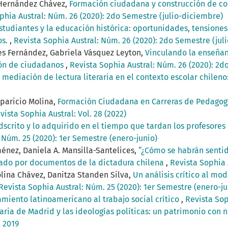
 Hernández Chávez,
Formación ciudadana y construcción de co
phia Austral: Núm. 26 (2020): 2do Semestre (julio-diciembre)
studiantes y la educación histórica: oportunidades, tensiones
os.
,
Revista Sophia Austral: Núm. 26 (2020): 2do Semestre (jul
res Fernández, Gabriela Vásquez Leyton,
Vinculando la enseña
ión de ciudadanos
,
Revista Sophia Austral: Núm. 26 (2020): 2d
 mediación de lectura literaria en el contexto escolar chile
Aparicio Molina,
Formación Ciudadana en Carreras de Pedagogía
vista Sophia Austral: Vol. 28 (2022)
adscrito y lo adquirido en el tiempo que tardan los profesores
 Núm. 25 (2020): 1er Semestre (enero-junio)
énez, Daniela A. Mansilla-Santelices,
“¿Cómo se habrán sentid
tado por documentos de la dictadura chilena
,
Revista Sophia A
olina Chávez, Danitza Standen Silva,
Un análisis crítico al mo
Revista Sophia Austral: Núm. 25 (2020): 1er Semestre (enero-ju
miento latinoamericano al trabajo social crítico
,
Revista Sop
aria de Madrid y las ideologías políticas: un patrimonio con 
e 2019