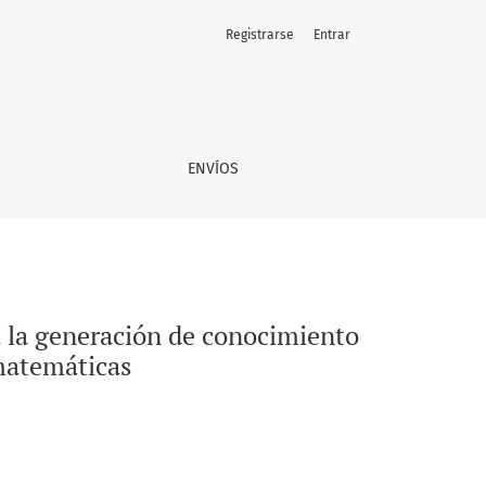
Registrarse
Entrar
ráctico en la formación y apoyo a profesoras(es) de matemát
ENVÍOS
 la generación de conocimiento
 matemáticas