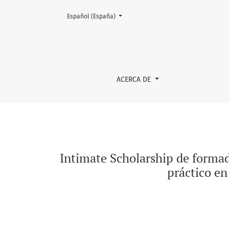
Cambiar el idioma. El actual es:
Español (España)
Intimate Scholarship de formadoras(es) en m
ACERCA DE
Intimate Scholarship de forma
práctico en