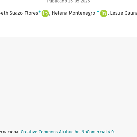
Publicado 26-05-2026
+
+
beth Suazo-Flores
Helena Montenegro
Leslie Gaun
ternacional
Creative Commons Atribución-NoComercial 4.0
.