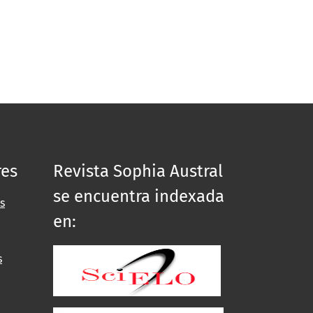
res
Revista Sophia Austral
se encuentra indexada
s
en:
s