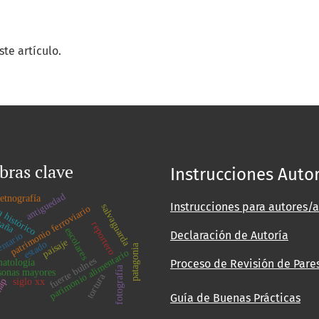
te artículo.
bras clave
Instrucciones Auto
antiguedad
etnografía
 histórico
Instrucciones para autores/a
salvaguarda
patrimonio ferroviario
paña
reportero
escolares
Declaración de Autoría
entario
paisaje
estado
patagonia
parimonio alimentario
fuerte bulnes
Proceso de Revisión de Pare
atología
fotografía
sonas mayores
tortura
ap
siglo xx
Guía de Buenas Prácticas