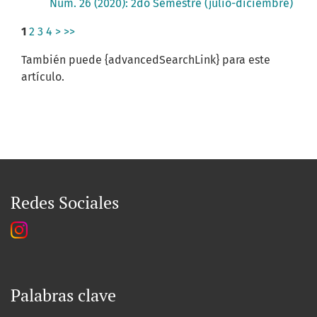
Núm. 26 (2020): 2do Semestre (julio-diciembre)
1
2
3
4
>
>>
También puede {advancedSearchLink} para este
artículo.
Redes Sociales
Palabras clave