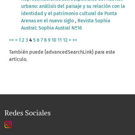
urbano: análisis del paisaje y su relación con la
identidad y el patrimonio cultural de Punta
Arenas en el nuevo siglo
,
Revista Sophia
Austral: Sophia Austral Nº16
<<
<
1
2
3
4
5
6
7
8
9
10
11
12
>
>>
También puede {advancedSearchLink} para este
artículo.
Redes Sociales