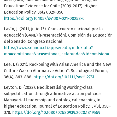
Education: Evidence for Chile (2009–2017). Higher
Education Policy, 36(2), 329–350.
https://doi.org/10.1057/s41307-021-00258-6
Lavín, J. (2011, julio 13). Gran acuerdo nacional por la
educación (GANE) [Presentación]. Comisión de Educación
del Senado, Congreso nacional.
https://www.senado.cl/appsenado/index.php?
mo=comisiones&ac=sesiones_celebradas&idcomision=189&tipo=3&ano=2011&idsesion=6322&listado=2&idsesion=6322
Lee, J. (2021). Reckoning with Asian America and the New
Culture War on Affirmative Action*. Sociological Forum,
36(4), 863–888.
https://doi.org/10.1111/socf.12751
Leyton, D. (2022). Neoliberalising working-class
subjectification through affirmative action policies:
Managerial leadership and ontological coaching in
higher education. Journal of Education Policy, 37(3), 358–
378.
https://doi.org/10.1080/02680939.2020.1819569