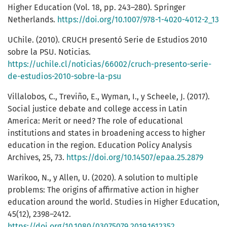
Higher Education (Vol. 18, pp. 243–280). Springer
Netherlands.
https://doi.org/10.1007/978-1-4020-4012-2_13
UChile. (2010). CRUCH presentó Serie de Estudios 2010
sobre la PSU. Noticias.
https://uchile.cl/noticias/66002/cruch-presento-serie-
de-estudios-2010-sobre-la-psu
Villalobos, C., Treviño, E., Wyman, I., y Scheele, J. (2017).
Social justice debate and college access in Latin
America: Merit or need? The role of educational
institutions and states in broadening access to higher
education in the region. Education Policy Analysis
Archives, 25, 73.
https://doi.org/10.14507/epaa.25.2879
Warikoo, N., y Allen, U. (2020). A solution to multiple
problems: The origins of affirmative action in higher
education around the world. Studies in Higher Education,
45(12), 2398–2412.
https://doi.org/10.1080/03075079.2019.1612352