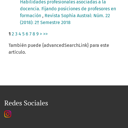
Habilidades profesionales asociadas a la
docencia. Fijando posiciones de profesores en
formación
,
Revista Sophia Austral: Núm. 22
(2018): 2º Semestre 2018
1
2
3
4
5
6
7
8
9
>
>>
También puede {advancedSearchLink} para este
artículo.
Redes Sociales