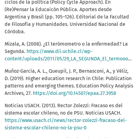
ciclos de la política (Policy Cycle Approach). En
(Re)Pensar la Educaicón Pública. Aportes desde
Argentina y Brasil (pp. 105–126). Editorial de la Facultad
de Filosofía y Humanidades. Universidad Nacional de
Córdoba.
Mizala, A. (2008). ¿El terómometro o la enfermedad? La
Segunda.
https://www.dii.uchile.cl/wp-
content/uploads/2011/05/29_LA_SEGUNDA_El_termooometro_o_la_enfermedad__columna_Alejandra_Mizala.pdf
Muñoz-García, A. L., Queupil, J. P., Bernasconi, A., y Véliz,
D. (2019). Higher education research in Chile: Publication
patterns and emerging themes. Education Policy Analysis
Archives, 27.
https://doi.org/10.14507/epaa.27.3958
Noticias USACH. (2013). Rector Zolezzi: Fracaso es del
sistema escolar chileno, no de PSU. Noticias USACH.
https://www.usach.cl/news/rector-zolezzi-fracaso-del-
sistema-escolar-chileno-no-la-psu-0