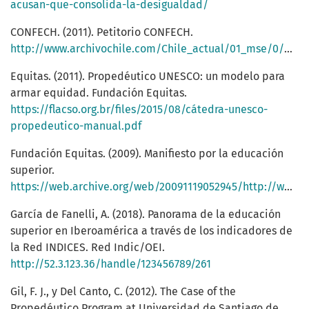
acusan-que-consolida-la-desigualdad/
CONFECH. (2011). Petitorio CONFECH.
http://www.archivochile.com/Chile_actual/01_mse/0/MSE0_0002.pdf
Equitas. (2011). Propedéutico UNESCO: un modelo para
armar equidad. Fundación Equitas.
https://flacso.org.br/files/2015/08/cátedra-unesco-
propedeutico-manual.pdf
Fundación Equitas. (2009). Manifiesto por la educación
superior.
https://web.archive.org/web/20091119052945/http://www.fundacionequitas.org/campañas/manifiesto
García de Fanelli, A. (2018). Panorama de la educación
superior en Iberoamérica a través de los indicadores de
la Red INDICES. Red Indic/OEI.
http://52.3.123.36/handle/123456789/261
Gil, F. J., y Del Canto, C. (2012). The Case of the
Propedéutico Program at Universidad de Santiago de