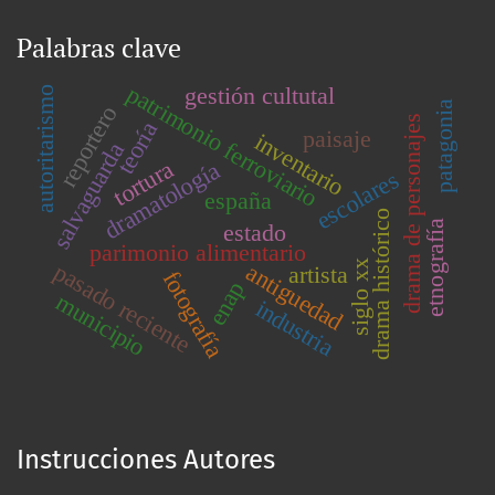
Palabras clave
patrimonio ferroviario
gestión cultutal
autoritarismo
patagonia
reportero
drama de personajes
teoría
paisaje
inventario
salvaguarda
tortura
dramatología
escolares
españa
drama histórico
etnografía
estado
parimonio alimentario
siglo xx
pasado reciente
antiguedad
artista
fotografía
enap
municipio
industria
Instrucciones Autores