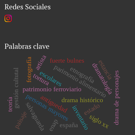
Redes Sociales
Palabras clave
artista
fotografía
fuerte bulnes
estancia
dramatología
parimonio alimentario
etnografía
gestión cultutal
escolares
drama de personajes
tortura
patrimonio ferroviario
personas mayores
antiguedad
drama histórico
teoría
salvaguarda
estado
inventario
paisaje
siglo xx
enap
españa