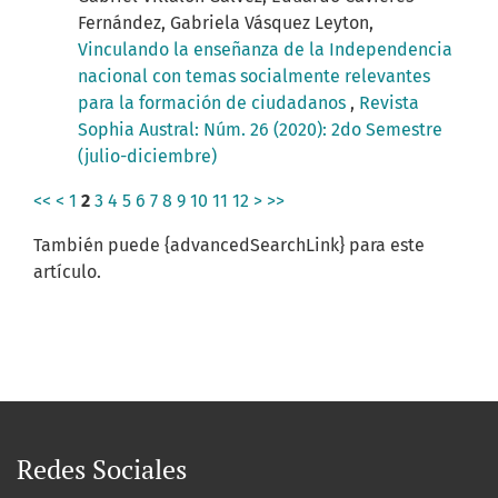
Fernández, Gabriela Vásquez Leyton,
Vinculando la enseñanza de la Independencia
nacional con temas socialmente relevantes
para la formación de ciudadanos
,
Revista
Sophia Austral: Núm. 26 (2020): 2do Semestre
(julio-diciembre)
<<
<
1
2
3
4
5
6
7
8
9
10
11
12
>
>>
También puede {advancedSearchLink} para este
artículo.
Redes Sociales