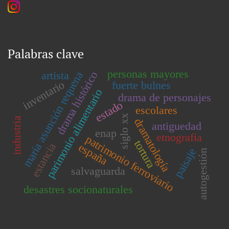
Palabras clave
personas mayores
artista
drama histórico
maría asunción requena
inventario
fuerte bulnes
parimonio alimentario
drama de personajes
estado
escolares
siglo xx
industria
dramatología
antiguedad
enap
etnografía
patrimonio ferroviario
tortura
estancia
españa
paisaje
autogestión
salvaguarda
desastres socionaturales