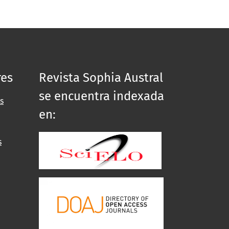
res
Revista Sophia Austral
se encuentra indexada
s
en:
s