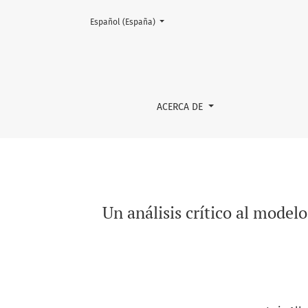
Cambiar el idioma. El actual es:
Español (España)
Un análisis crítico al modelo aprendizaje se
ACERCA DE
Un análisis crítico al model