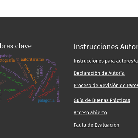
bras clave
Instrucciones Auto
paisaje
dramatología
autoritarismo
españa
Instrucciones para autores/a
otografía
rimonio ferroviario
fuerte bulnes
escolares
 de personajes
estado
parimonio alimentario
drama histórico
Declaración de Autoría
a
gestión cultutal
ario
Proceso de Revisión de Pare
personas mayores
antiguedad
tortura
salvaguarda
ap
Guía de Buenas Prácticas
patagonia
Acceso abierto
Pauta de Evaluación