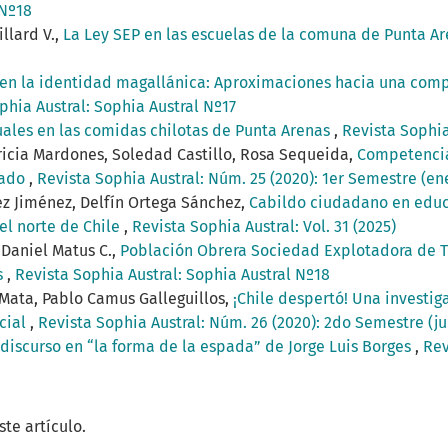
 Nº18
illard V.,
La Ley SEP en las escuelas de la comuna de Punta Ar
n la identidad magallánica: Aproximaciones hacia una compr
phia Austral: Sophia Austral Nº17
uales en las comidas chilotas de Punta Arenas
,
Revista Sophia
ricia Mardones, Soledad Castillo, Rosa Sequeida,
Competencias
rado
,
Revista Sophia Austral: Núm. 25 (2020): 1er Semestre (en
ez Jiménez, Delfín Ortega Sánchez,
Cabildo ciudadano en educ
el norte de Chile
,
Revista Sophia Austral: Vol. 31 (2025)
 Daniel Matus C.,
Población Obrera Sociedad Explotadora de Ti
s
,
Revista Sophia Austral: Sophia Austral Nº18
í Mata, Pablo Camus Galleguillos,
¡Chile despertó! Una investi
ocial
,
Revista Sophia Austral: Núm. 26 (2020): 2do Semestre (j
discurso en “la forma de la espada” de Jorge Luis Borges
,
Rev
te artículo.