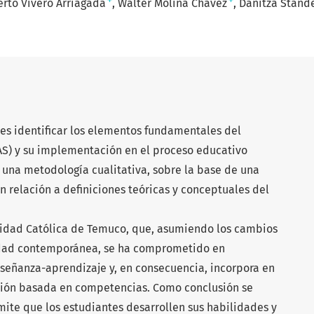
+
+
erto Vivero Arriagada
Walter Molina Chávez
Danitza Stande
 es identificar los elementos fundamentales del
AS) y su implementación en el proceso educativo
e una metodología cualitativa, sobre la base de una
n relación a definiciones teóricas y conceptuales del
rsidad Católica de Temuco, que, asumiendo los cambios
dad contemporánea, se ha comprometido en
señanza-aprendizaje y, en consecuencia, incorpora en
ción basada en competencias. Como conclusión se
mite que los estudiantes desarrollen sus habilidades y