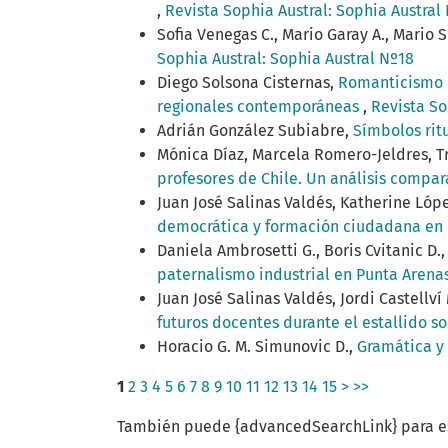
,
Revista Sophia Austral: Sophia Austral
Sofia Venegas C., Mario Garay A., Mario S
Sophia Austral: Sophia Austral Nº18
Diego Solsona Cisternas,
Romanticismo e
regionales contemporáneas
,
Revista So
Adrián González Subiabre,
Símbolos rit
Mónica Díaz, Marcela Romero-Jeldres, T
profesores de Chile. Un análisis compa
Juan José Salinas Valdés, Katherine Lóp
democrática y formación ciudadana en 
Daniela Ambrosetti G., Boris Cvitanic D.,
paternalismo industrial en Punta Arena
Juan José Salinas Valdés, Jordi Castellv
futuros docentes durante el estallido s
Horacio G. M. Simunovic D.,
Gramática y 
1
2
3
4
5
6
7
8
9
10
11
12
13
14
15
>
>>
También puede {advancedSearchLink} para es