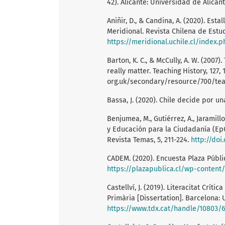
42). Alicante: Universidad de Alicant
Aniñir, D., & Candina, A. (2020). Est
Meridional. Revista Chilena de Estu
https://meridional.uchile.cl/index.
Barton, K. C., & McCully, A. W. (2007)
really matter. Teaching History, 127
org.uk/secondary/resource/700/tea
Bassa, J. (2020). Chile decide por un
Benjumea, M., Gutiérrez, A., Jaramill
y Educación para la Ciudadanía (Ep
Revista Temas, 5, 211-224.
http://doi.
CADEM. (2020). Encuesta Plaza Públi
https://plazapublica.cl/wp-content
Castellví, J. (2019). Literacitat Crít
Primària [Dissertation]. Barcelona
https://www.tdx.cat/handle/10803/