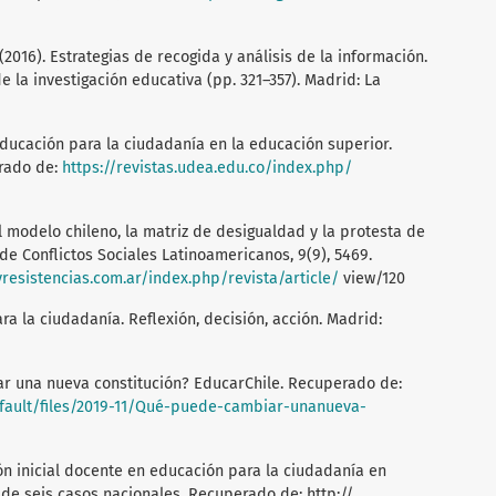
. (2016). Estrategias de recogida y análisis de la información.
de la investigación educativa (pp. 321–357). Madrid: La
 educación para la ciudadanía en la educación superior.
erado de:
https://revistas.udea.edu.co/index.php/
 el modelo chileno, la matriz de desigualdad y la protesta de
 de Conflictos Sociales Latinoamericanos, 9(9), 5469.
yresistencias.com.ar/index.php/revista/article/
view/120
ra la ciudadanía. Reflexión, decisión, acción. Madrid:
iar una nueva constitución? EducarChile. Recuperado de:
efault/files/2019-11/Qué-puede-cambiar-unanueva-
n inicial docente en educación para la ciudadanía en
de seis casos nacionales. Recuperado de: http://