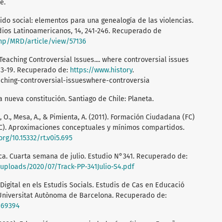
e.
allido social: elementos para una genealogía de las violencias.
dios Latinoamericanos, 14, 241-246. Recuperado de
php/MRD/article/view/57136
. Teaching Controversial Issues.... where controversial issues
, 13-19. Recuperado de:
https://www.history
.
ching-controversial-issueswhere-controversia
a nueva constitución. Santiago de Chile: Planeta.
o, O., Mesa, A., & Pimienta, A. (2011). Formación Ciudadana (FC)
C). Aproximaciones conceptuales y mínimos compartidos.
org/10.15332/rt.v0i5.695
ca. Cuarta semana de julio. Estudio N°341. Recuperado de:
/uploads/2020/07/Track-PP-341Julio-S4.pdf
ica Digital en els Estudis Socials. Estudis de Cas en Educació
: Universitat Autònoma de Barcelona. Recuperado de:
669394