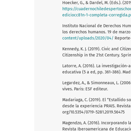
Hoecker, G., & Dardel, M. (Eds.). (2
https://cuadernochiledespertoschoo
ediciocc81n-1-completa-corregida.
Instituto Nacional de Derechos Hum
los derechos humanos. 19 de marzo
content/uploads/2020/04/
Reporte-
Kennedy, K. J. (2019). Civic and Citi
Citizenship in the 21st Century. Sprin
Latorre, A. (2016). La investigación-
educativa (5 a ed, pp. 361–386). Madr
Legardez, A., & Simonneaux, L. (2006)
vives. Paris: ESF editeur.
Madariaga, C. (2019). El “Estallido 
desde la experiencia PRAIS. Revista C
org/10.5354/0719-5281.2019.56475
Magendzo, A. (2016). Incorporando la
Revista Iberoamericana de Educación