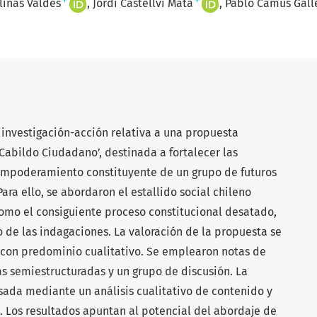
+
+
linas Valdés
Jordi Castellví Mata
Pablo Camus Galle
 investigación-acción relativa a una propuesta
abildo Ciudadano’, destinada a fortalecer las
mpoderamiento constituyente de un grupo de futuros
ra ello, se abordaron el estallido social chileno
 como el consiguiente proceso constitucional desatado,
o de las indagaciones. La valoración de la propuesta se
 con predominio cualitativo. Se emplearon notas de
as semiestructuradas y un grupo de discusión. La
ada mediante un análisis cualitativo de contenido y
s. Los resultados apuntan al potencial del abordaje de