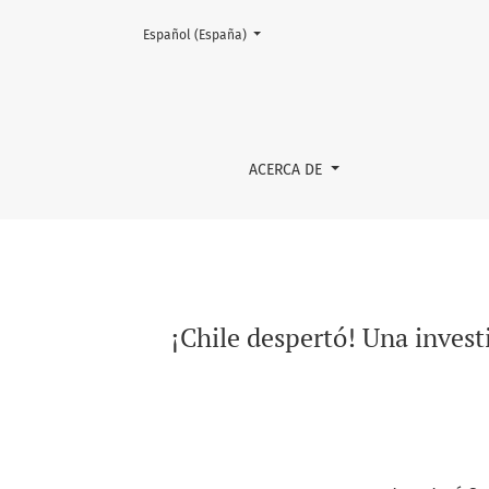
Cambiar el idioma. El actual es:
Español (España)
¡Chile despertó! Una investigación-acción en
ACERCA DE
¡Chile despertó! Una inves