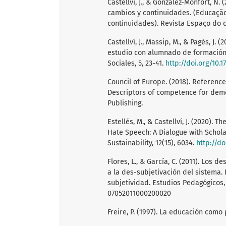
Castellví, J., & González-Monfort, N
cambios y continuidades. (Educaçã
continuidades). Revista Espaço do cur
Castellví, J., Massip, M., & Pagès, J.
estudio con alumnado de formación i
Sociales, 5, 23-41.
http://doi.org/10.
Council of Europe. (2018). Referenc
Descriptors of competence for democ
Publishing.
Estellés, M., & Castellví, J. (2020).
Hate Speech: A Dialogue with Schola
Sustainability, 12(15), 6034.
http://d
Flores, L., & García, C. (2011). Los 
a la des-subjetivación del sistema.
subjetividad. Estudios Pedagógicos, 
07052011000200020
Freire, P. (1997). La educación como 