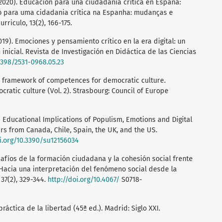
. (2020). Educación para una ciudadanía crítica en España:
o para uma cidadania crítica na Espanha: mudanças e
riculo, 13(2), 166-175.
 (2019). Emociones y pensamiento crítico en la era digital: un
nicial. Revista de Investigación en Didáctica de las Ciencias
17398/2531-0968.05.23
e framework of competences for democratic culture.
ratic culture (Vol. 2). Strasbourg: Council of Europe
 The Educational Implications of Populism, Emotions and Digital
rs from Canada, Chile, Spain, the UK, and the US.
oi.org/10.3390/su12156034
desafíos de la formación ciudadana y la cohesión social frente
 Hacia una interpretación del fenómeno social desde la
37(2), 329-344.
http://doi.org/10.4067/
S0718-
práctica de la libertad (45ª ed.). Madrid: Siglo XXI.