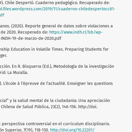
019). Chile Despertó. Cuaderno pedagógico. Recuperado de:
l.files.wordpress.com/2019/11/cuaderno-chiledespertocc81-
pdf
anos. (2020). Reporte general de datos sobre violaciones a
 de 2020. Recuperado de:
https://www.indh.cl/bb/wp-
INDH-19-de-marzo-de-2020.pdf
zenship Education in Volatile Times. Preparing Students for
ger.
acción. En R. Bisquerra (Ed.), Metodología de la investigación
id: La Muralla.
. L’école à l’épreuve de l’actualité. Enseigner les questions
social” y la salud mental de la ciudadanía: Una apreciación
hilena de Salud Pública, 23(2), 146-156. http://doi.
 perspectiva controversial en el curriculum disciplinario.
 Superior, 7(19), 118-130.
http://doi.org/10.22201/