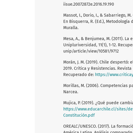
iisue.20072872e.2016.19.190
Massot, I., Dorio, I., & Sabarriego, M
En Bisquerra, R. (Ed.), Metodología 
Muralla.
Mesa, A., & Benjumea, M. (2011). La
Unipluriversidad, 11(1), 1-12. Recup
unip/article/view/10581/9712
Morán, J. M. (2019). Chile despertó:
2019. Crítica y Resistencias. Revista
Recuperado de:
https://www.critica
Morillas, M. (2006). Competencias pa
Narcea.
Mujica, P. (2019). ¿Qué puede camb
https://www.educarchile.cl/sites/d
Constitución.pdf
OREALC/UNESCO. (2017). La formació
América Latina. Análisis comparado 