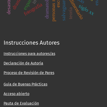
personas mayores
dramatología
españa
enap
salvaguarda
fotografía
siglo xx
teoría
Instrucciones Autores
Instrucciones para autores/as
Declaración de Autoría
Proceso de Revisión de Pares
Guía de Buenas Prácticas
Acceso abierto
Pauta de Evaluación