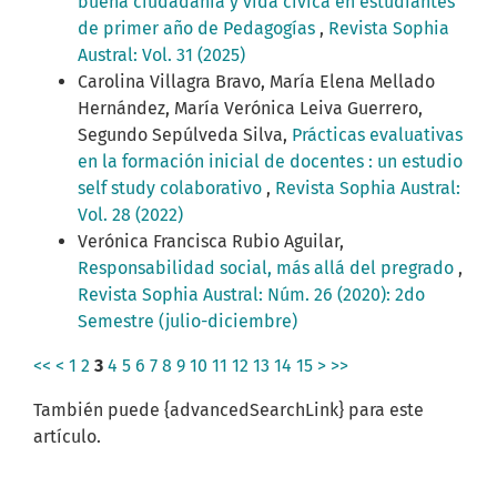
buena ciudadanía y vida cívica en estudiantes
de primer año de Pedagogías
,
Revista Sophia
Austral: Vol. 31 (2025)
Carolina Villagra Bravo, María Elena Mellado
Hernández, María Verónica Leiva Guerrero,
Segundo Sepúlveda Silva,
Prácticas evaluativas
en la formación inicial de docentes : un estudio
self study colaborativo
,
Revista Sophia Austral:
Vol. 28 (2022)
Verónica Francisca Rubio Aguilar,
Responsabilidad social, más allá del pregrado
,
Revista Sophia Austral: Núm. 26 (2020): 2do
Semestre (julio-diciembre)
<<
<
1
2
3
4
5
6
7
8
9
10
11
12
13
14
15
>
>>
También puede {advancedSearchLink} para este
artículo.