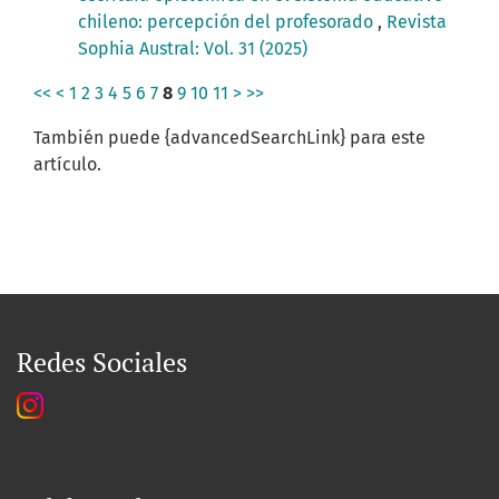
chileno: percepción del profesorado
,
Revista
Sophia Austral: Vol. 31 (2025)
<<
<
1
2
3
4
5
6
7
8
9
10
11
>
>>
También puede {advancedSearchLink} para este
artículo.
Redes Sociales