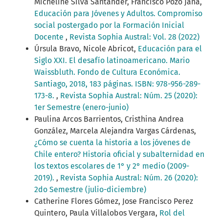
Micheline Silva Santander, Francisco Pozo Jaña,
Educación para Jóvenes y Adultos. Compromiso
social postergado por la Formación Inicial
Docente
,
Revista Sophia Austral: Vol. 28 (2022)
Úrsula Bravo, Nicole Abricot,
Educación para el
Siglo XXI. El desafío latinoamericano. Mario
Waissbluth. Fondo de Cultura Económica.
Santiago, 2018, 183 páginas. ISBN: 978-956-289-
173-8.
,
Revista Sophia Austral: Núm. 25 (2020):
1er Semestre (enero-junio)
Paulina Arcos Barrientos, Cristhina Andrea
González, Marcela Alejandra Vargas Cárdenas,
¿Cómo se cuenta la historia a los jóvenes de
Chile entero? Historia oficial y subalternidad en
los textos escolares de 1° y 2° medio (2009-
2019).
,
Revista Sophia Austral: Núm. 26 (2020):
2do Semestre (julio-diciembre)
Catherine Flores Gómez, Jose Francisco Perez
Quintero, Paula Villalobos Vergara,
Rol del