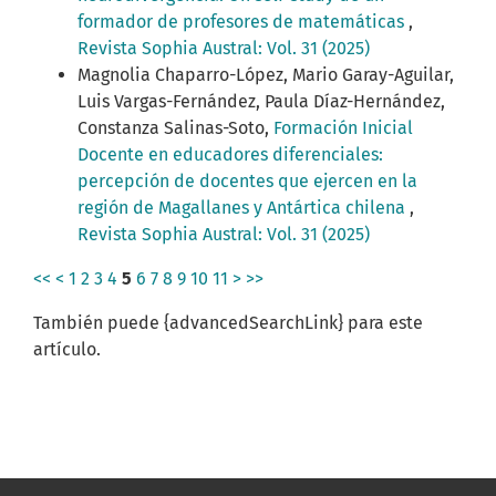
formador de profesores de matemáticas
,
Revista Sophia Austral: Vol. 31 (2025)
Magnolia Chaparro-López, Mario Garay-Aguilar,
Luis Vargas-Fernández, Paula Díaz-Hernández,
Constanza Salinas-Soto,
Formación Inicial
Docente en educadores diferenciales:
percepción de docentes que ejercen en la
región de Magallanes y Antártica chilena
,
Revista Sophia Austral: Vol. 31 (2025)
<<
<
1
2
3
4
5
6
7
8
9
10
11
>
>>
También puede {advancedSearchLink} para este
artículo.