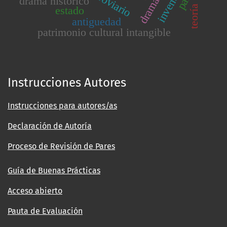
inventario
drama histórico
teoría
estado
antiguedad
patrimonio cultural intangible
Instrucciones Autores
Instrucciones para autores/as
Declaración de Autoría
Proceso de Revisión de Pares
Guía de Buenas Prácticas
Acceso abierto
Pauta de Evaluación