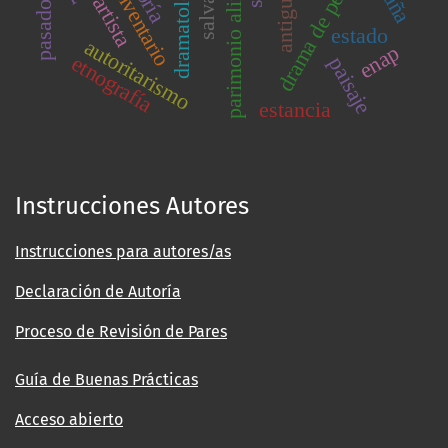
parimonio alimentario
drama de personajes
antiguedad
dramatología
inventario
artista
estado
autoritarismo
enap
etnografía
paisaje
estancia
Instrucciones Autores
Instrucciones para autores/as
Declaración de Autoría
Proceso de Revisión de Pares
Guía de Buenas Prácticas
Acceso abierto