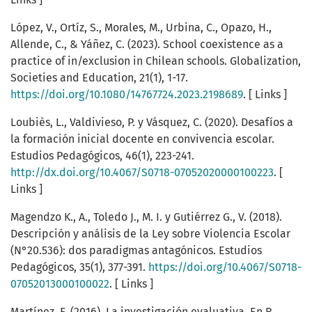
López, V., Ortíz, S., Morales, M., Urbina, C., Opazo, H.,
Allende, C., & Yáñez, C. (2023). School coexistence as a
practice of in/exclusion in Chilean schools. Globalization,
Societies and Education, 21(1), 1-17.
https://doi.org/10.1080/14767724.2023.2198689
. [ Links ]
Loubiès, L., Valdivieso, P. y Vásquez, C. (2020). Desafíos a
la formación inicial docente en convivencia escolar.
Estudios Pedagógicos, 46(1), 223-241.
http://dx.doi.org/10.4067/S0718-07052020000100223
. [
Links ]
Magendzo K., A., Toledo J., M. I. y Gutiérrez G., V. (2018).
Descripción y análisis de la Ley sobre Violencia Escolar
(N°20.536): dos paradigmas antagónicos. Estudios
Pedagógicos, 35(1), 377-391.
https://doi.org/10.4067/S0718-
07052013000100022
. [ Links ]
Martínez, F. (2016). La investigación evaluativa. En R.