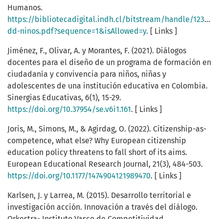
Humanos.
https://bibliotecadigital.indh.cl/bitstream/handle/12345
dd-ninos.pdf?sequence=1&isAllowed=y
. [ Links ]
Jiménez, F., Olivar, A. y Morantes, F. (2021). Diálogos
docentes para el diseño de un programa de formación en
ciudadanía y convivencia para niños, niñas y
adolescentes de una institución educativa en Colombia.
Sinergias Educativas, 6(1), 15-29.
https://doi.org/10.37954/se.v6i1.161
. [ Links ]
Joris, M., Simons, M., & Agirdag, O. (2022). Citizenship-as-
competence, what else? Why European citizenship
education policy threatens to fall short of its aims.
European Educational Research Journal, 21(3), 484-503.
https://doi.org/10.1177/1474904121989470
. [ Links ]
Karlsen, J. y Larrea, M. (2015). Desarrollo territorial e
investigación acción. Innovación a través del diálogo.
Orkestra- Instituto Vasco de Competitividad.