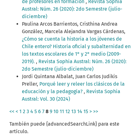
de profesores en formación
,
Revista Sophia
Austral: Núm. 26 (2020): 2do Semestre (julio-
diciembre)
Paulina Arcos Barrientos, Cristhina Andrea
González, Marcela Alejandra Vargas Cárdenas,
¿Cómo se cuenta la historia a los jóvenes de
Chile entero? Historia oficial y subalternidad en
los textos escolares de 1° y 2° medio (2009-
2019).
,
Revista Sophia Austral: Núm. 26 (2020):
2do Semestre (julio-diciembre)
Jordi Quintana Albalat, Juan Carlos Judikis
Preller,
Porqué leer y releer los clásicos de la
educación y la pedagogía?
,
Revista Sophia
Austral: Vol. 30 (2024)
<<
<
1
2
3
4
5
6
7
8
9
10
11
12
13
14
15
>
>>
También puede {advancedSearchLink} para este
artículo.