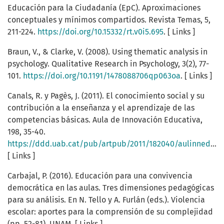
Educación para la Ciudadanía (EpC). Aproximaciones
conceptuales y mínimos compartidos. Revista Temas, 5,
211-224.
https://doi.org/10.15332/rt.v0i5.695
. [ Links ]
Braun, V., & Clarke, V. (2008). Using thematic analysis in
psychology. Qualitative Research in Psychology, 3(2), 77-
101.
https://doi.org/10.1191/1478088706qp063oa
. [ Links ]
Canals, R. y Pagès, J. (2011). El conocimiento social y su
contribución a la enseñanza y el aprendizaje de las
competencias básicas. Aula de Innovación Educativa,
198, 35-40.
https://ddd.uab.cat/pub/artpub/2011/182040/aulinnedu_a2011n198p35.pdf
[ Links ]
Carbajal, P. (2016). Educación para una convivencia
democrática en las aulas. Tres dimensiones pedagógicas
para su análisis. En N. Tello y A. Furlán (eds.). Violencia
escolar: aportes para la comprensión de su complejidad
(pp. 52-81). UNAM. [ Links ]