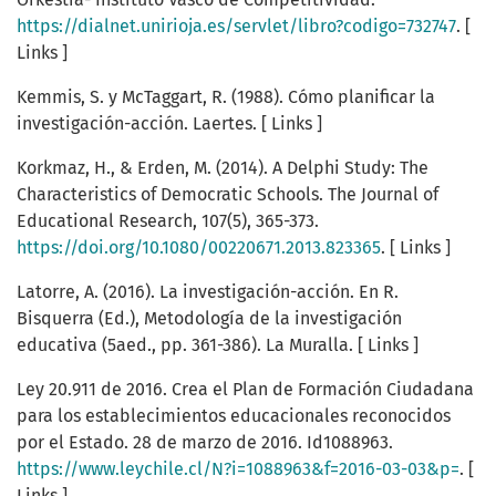
https://dialnet.unirioja.es/servlet/libro?codigo=732747
. [
Links ]
Kemmis, S. y McTaggart, R. (1988). Cómo planificar la
investigación-acción. Laertes. [ Links ]
Korkmaz, H., & Erden, M. (2014). A Delphi Study: The
Characteristics of Democratic Schools. The Journal of
Educational Research, 107(5), 365-373.
https://doi.org/10.1080/00220671.2013.823365
. [ Links ]
Latorre, A. (2016). La investigación-acción. En R.
Bisquerra (Ed.), Metodología de la investigación
educativa (5aed., pp. 361-386). La Muralla. [ Links ]
Ley 20.911 de 2016. Crea el Plan de Formación Ciudadana
para los establecimientos educacionales reconocidos
por el Estado. 28 de marzo de 2016. Id1088963.
https://www.leychile.cl/N?i=1088963&f=2016-03-03&p=
. [
Links ]